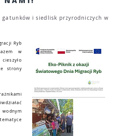
A NAMI!
 gatunków i siedlisk przyrodniczych w
racji Ryb
 razem w
 cieszyło
ze strony
rażnikami
wdziałać
e wodnym
tematyce