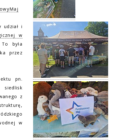
zowyMaj
 udział i
gicznej w
 To była
uka przez
ektu pn.
siedlisk
owanego z
rukturę,
ódzkiego
wodnej w