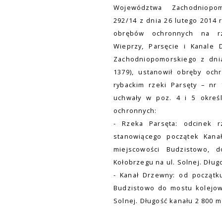
Województwa Zachodniopo
292/14 z dnia 26 lutego 2014 
obrębów ochronnych na r
Wieprzy, Parsęcie i Kanale 
Zachodniopomorskiego z dnia
1379), ustanowił obręby oc
rybackim rzeki Parsęty – nr
uchwały w poz. 4 i 5 określ
ochronnych:
- Rzeka Parsęta: odcinek r
stanowiącego początek Kana
miejscowości Budzistowo, 
Kołobrzegu na ul. Solnej. Dług
- Kanał Drzewny: od początk
Budzistowo do mostu kolejow
Solnej. Długość kanału 2 800 m