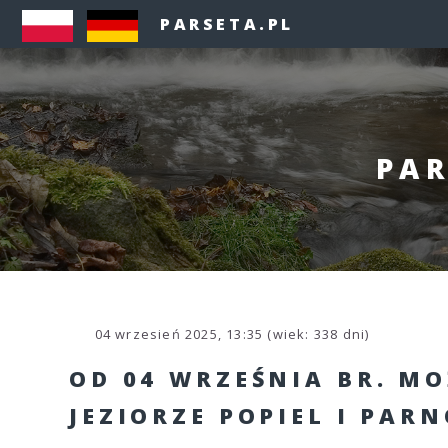
PARSETA.PL
PAR
04 wrzesień 2025, 13:35 (wiek: 338 dni)
OD 04 WRZEŚNIA BR. M
JEZIORZE POPIEL I PAR