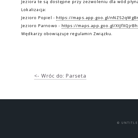
Jeziora te są dostępne przy zezwoleniu dla wód płynąc
Lokalizacja:
Jezioro Popiel -
https://maps.app.goo.gl/nNZS2qWgB
Jezioro Parnowo -
https://maps.app.goo.gl/XtJfXQjrB
Wędkarzy obowiązuje regulamin Związku.
<- Wróc do: Parseta
© UNTITL