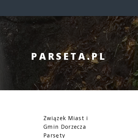
PARSETA.PL
Związek Miast i
Gmin Dorzecza
Parsęty