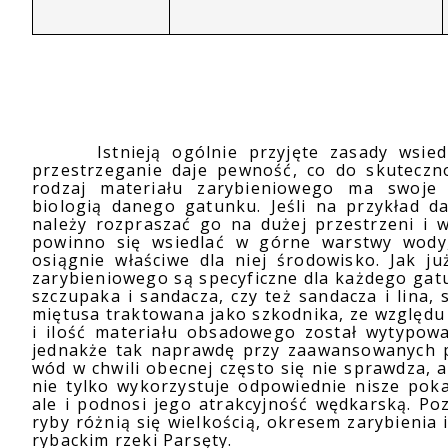
Istnieją ogólnie przyjęte zasady wsie
przestrzeganie daje pewność, co do skuteczn
rodzaj materiału zarybieniowego ma swoje
biologią danego gatunku. Jeśli na przykład d
należy rozpraszać go na dużej przestrzeni i w
powinno się wsiedlać w górne warstwy wody,
osiągnie właściwe dla niej środowisko. Jak j
zarybieniowego są specyficzne dla każdego gatu
szczupaka i sandacza, czy też sandacza i lina
miętusa traktowana jako szkodnika, ze względ
i ilość materiału obsadowego został wytypow
jednakże tak naprawdę przy zaawansowanych pr
wód w chwili obecnej często się nie sprawdza, a
nie tylko wykorzystuje odpowiednie nisze po
ale i podnosi jego atrakcyjność wędkarską. Po
ryby różnią się wielkością, okresem zarybieni
rybackim rzeki Parsęty.