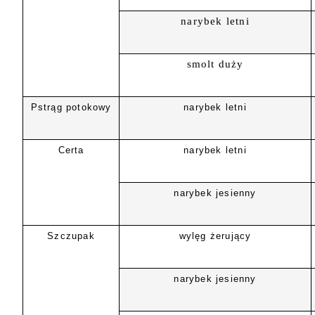
narybek letni
smolt duży
Pstrąg potokowy
narybek letni
Certa
narybek letni
narybek jesienny
Szczupak
wylęg żerujący
narybek jesienny