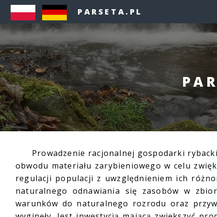
PARSETA.PL
PAR
Prowadzenie racjonalnej gospodarki rybackie
obwodu materiału zarybieniowego w celu zwięk
regulacji populacji z uwzględnieniem ich różn
naturalnego odnawiania się zasobów w zbior
warunków do naturalnego rozrodu oraz przyw
wyginęły. Jest inwestycją mającą zwiększyć pr