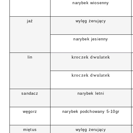
narybek wiosenny
jaź
wylęg żerujący
narybek jesienny
kroczek dwulatek
lin
kroczek dwulatek
sandacz
narybek letni
węgorz
narybek podchowany 5-10gr
miętus
wylęg żerujący