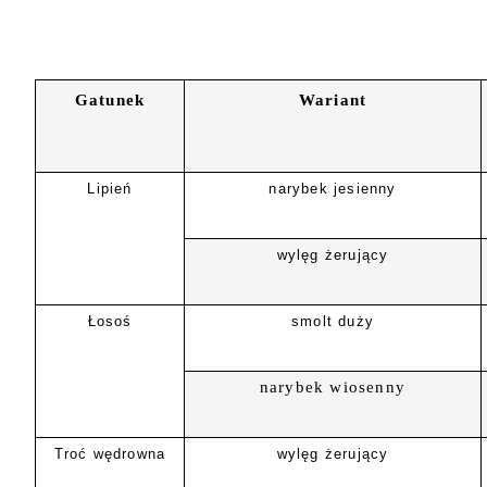
Gatunek
Wariant
Lipień
narybek jesienny
wylęg żerujący
Łosoś
smolt duży
narybek wiosenny
Troć wędrowna
wylęg żerujący