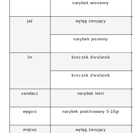
narybek wiosenny
jaź
wylęg żerujący
narybek jesienny
kroczek dwulatek
lin
kroczek dwulatek
sandacz
narybek letni
węgorz
narybek podchowany 5-10gr
miętus
wylęg żerujący