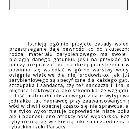
Istnieją ogólnie przyjęte zasady wsie
przestrzeganie daje pewność, co do skuteczn
rodzaj materiału zarybieniowego ma swoje
biologią danego gatunku. Jeśli na przykład d
należy rozpraszać go na dużej przestrzeni i w
powinno się wsiedlać w górne warstwy wody,
osiągnie właściwe dla niej środowisko. Jak j
zarybieniowego są specyficzne dla każdego gatu
szczupaka i sandacza, czy też sandacza i lina
miętusa traktowana jako szkodnika, ze względ
i ilość materiału obsadowego został wytypow
jednakże tak naprawdę przy zaawansowanych pr
wód w chwili obecnej często się nie sprawdza, a
nie tylko wykorzystuje odpowiednie nisze po
ale i podnosi jego atrakcyjność wędkarską. Po
ryby różnią się wielkością, okresem zarybieni
rybackim rzeki Parsęty.