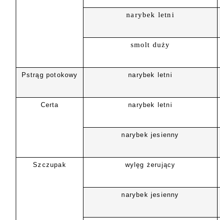
narybek letni
smolt duży
Pstrąg potokowy
narybek letni
Certa
narybek letni
narybek jesienny
Szczupak
wylęg żerujący
narybek jesienny