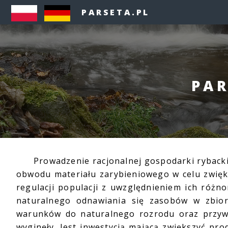
PARSETA.PL
PAR
Prowadzenie racjonalnej gospodarki rybackie
obwodu materiału zarybieniowego w celu zwięk
regulacji populacji z uwzględnieniem ich różn
naturalnego odnawiania się zasobów w zbior
warunków do naturalnego rozrodu oraz przyw
wyginęły. Jest inwestycją mającą zwiększyć pr