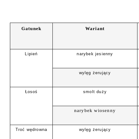
Gatunek
Wariant
Lipień
narybek jesienny
wylęg żerujący
Łosoś
smolt duży
narybek wiosenny
Troć wędrowna
wylęg żerujący