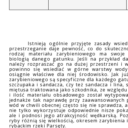
Istnieją ogólnie przyjęte zasady wsie
przestrzeganie daje pewność, co do skuteczn
rodzaj materiału zarybieniowego ma swoje
biologią danego gatunku. Jeśli na przykład d
należy rozpraszać go na dużej przestrzeni i w
powinno się wsiedlać w górne warstwy wody,
osiągnie właściwe dla niej środowisko. Jak j
zarybieniowego są specyficzne dla każdego gatu
szczupaka i sandacza, czy też sandacza i lina
miętusa traktowana jako szkodnika, ze względ
i ilość materiału obsadowego został wytypow
jednakże tak naprawdę przy zaawansowanych pr
wód w chwili obecnej często się nie sprawdza, a
nie tylko wykorzystuje odpowiednie nisze po
ale i podnosi jego atrakcyjność wędkarską. Po
ryby różnią się wielkością, okresem zarybieni
rybackim rzeki Parsęty.