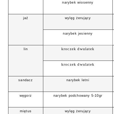
narybek wiosenny
jaź
wylęg żerujący
narybek jesienny
kroczek dwulatek
lin
kroczek dwulatek
sandacz
narybek letni
węgorz
narybek podchowany 5-10gr
miętus
wylęg żerujący