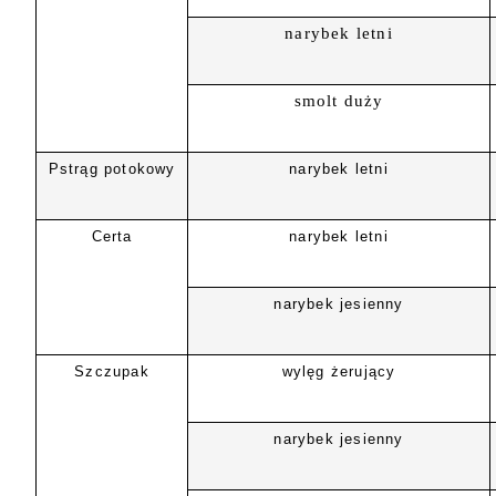
narybek letni
smolt duży
Pstrąg potokowy
narybek letni
Certa
narybek letni
narybek jesienny
Szczupak
wylęg żerujący
narybek jesienny