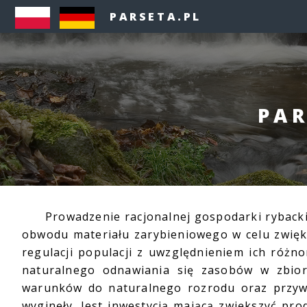
PARSETA.PL
PAR
Prowadzenie racjonalnej gospodarki rybackie
obwodu materiału zarybieniowego w celu zwięk
regulacji populacji z uwzględnieniem ich różn
naturalnego odnawiania się zasobów w zbior
warunków do naturalnego rozrodu oraz przyw
wyginęły. Jest inwestycją mającą zwiększyć pr