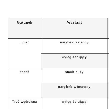
Gatunek
Wariant
Lipień
narybek jesienny
wylęg żerujący
Łosoś
smolt duży
narybek wiosenny
Troć wędrowna
wylęg żerujący