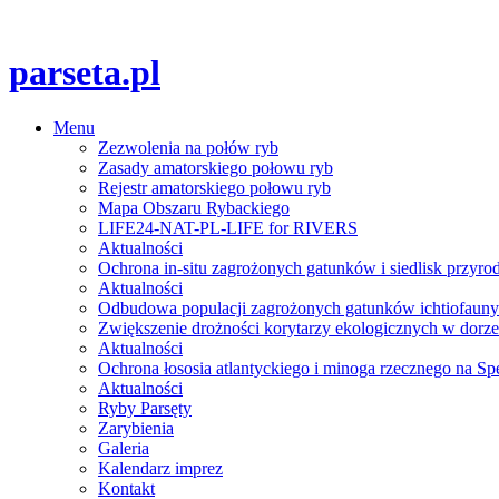
parseta.pl
Menu
Zezwolenia na połów ryb
Zasady amatorskiego połowu ryb
Rejestr amatorskiego połowu ryb
Mapa Obszaru Rybackiego
LIFE24-NAT-PL-LIFE for RIVERS
Aktualności
Ochrona in-situ zagrożonych gatunków i siedlisk przyro
Aktualności
Odbudowa populacji zagrożonych gatunków ichtiofauny
Zwiększenie drożności korytarzy ekologicznych w dorze
Aktualności
Ochrona łososia atlantyckiego i minoga rzecznego na 
Aktualności
Ryby Parsęty
Zarybienia
Galeria
Kalendarz imprez
Kontakt