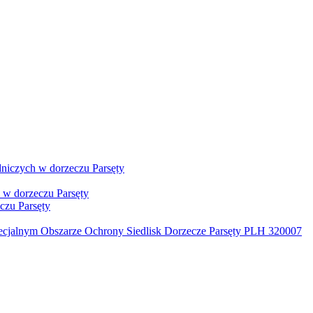
dniczych w dorzeczu Parsęty
 w dorzeczu Parsęty
czu Parsęty
Specjalnym Obszarze Ochrony Siedlisk Dorzecze Parsęty PLH 320007