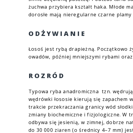
żuchwa przybiera kształt haka. Młode ma
dorosłe mają nieregularne czarne plamy 
ODŻYWIANIE
Łosoś jest rybą drapieżną. Początkowo ż
owadów, później mniejszymi rybami oraz
ROZRÓD
Typowa ryba anadromiczna tzn. wędrująca
wędrówki łososie kierują się zapachem w
trakcie przekraczania granicy wód słodk
zmiany biochemiczne i fizjologiczne. W 
odbywa się jesienią, w zimnej, dobrze nat
do 30 000 ziaren (o średnicy 4–7 mm) je