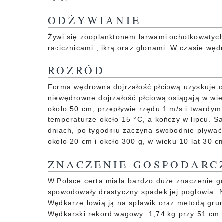
ODŻYWIANIE
Żywi się zooplanktonem larwami ochotkowatych
racicznicami , ikrą oraz glonami. W czasie węd
ROZRÓD
Forma wędrowna dojrzałość płciową uzyskuje o
niewędrowne dojrzałość płciową osiągają w wie
około 50 cm, przepływie rzędu 1 m/s i twardym 
temperaturze około 15 °C, a kończy w lipcu. Sa
dniach, po tygodniu zaczyna swobodnie pływać,
około 20 cm i około 300 g, w wieku 10 lat 30 cm
ZNACZENIE GOSPODARC
W Polsce certa miała bardzo duże znaczenie 
spowodowały drastyczny spadek jej pogłowia. 
Wędkarze łowią ją na spławik oraz metodą gru
Wędkarski rekord wagowy: 1,74 kg przy 51 cm 