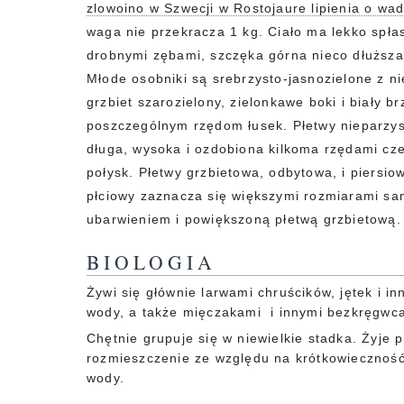
zlowoino w Szwecji w Rostojaure lipienia o wad
waga nie przekracza 1 kg. Ciało ma lekko spła
drobnymi zębami, szczęka górna nieco dłuższa 
Młode osobniki są srebrzysto-jasnozielone z 
grzbiet szarozielony, zielonkawe boki i biały
poszczególnym rzędom łusek. Płetwy nieparzys
długa, wysoka i ozdobiona kilkoma rzędami cz
połysk. Płetwy grzbietowa, odbytowa, i piersi
płciowy
zaznacza się większymi rozmiarami sa
ubarwieniem i powiększoną płetwą grzbietową.
BIOLOGIA
Żywi się głównie larwami chruścików, jętek i 
wody, a także mięczakami i innymi bezkręgwcam
Chętnie grupuje się w niewielkie stadka. Żyje 
rozmieszczenie ze względu na krótkowieczność
wody.