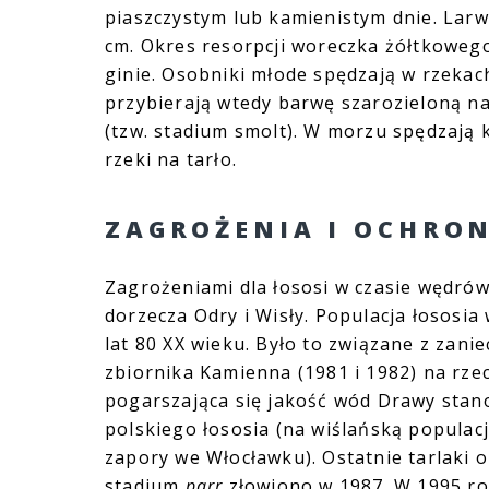
piaszczystym lub kamienistym dnie. Larw
cm. Okres resorpcji woreczka żółtkowego
ginie. Osobniki młode spędzają w rzekac
przybierają wtedy barwę szarozieloną na
(tzw. stadium smolt). W morzu spędzają k
rzeki na tarło.
ZAGROŻENIA I OCHRO
Zagrożeniami dla łososi w czasie wędrów
dorzecza Odry i Wisły. Populacja łososia
lat 80 XX wieku. Było to związane z za
zbiornika Kamienna (1981 i 1982) na rze
pogarszająca się jakość wód Drawy stano
polskiego łososia (na wiślańską populac
zapory we Włocławku). Ostatnie tarlaki 
stadium
parr
złowiono w 1987. W 1995 ro