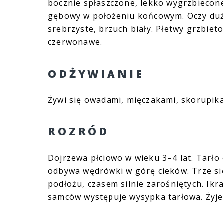
bocznie spłaszczone, lekko wygrzbiecon
gębowy w położeniu końcowym. Oczy duże
srebrzyste, brzuch biały. Płetwy grzbiet
czerwonawe.
ODŻYWIANIE
Żywi się owadami, mięczakami, skorupik
ROZRÓD
Dojrzewa płciowo w wieku 3–4 lat. Tarło
odbywa wędrówki w górę cieków. Trze si
podłożu, czasem silnie zarośniętych. Ikra
samców występuje wysypka tarłowa. Żyje 