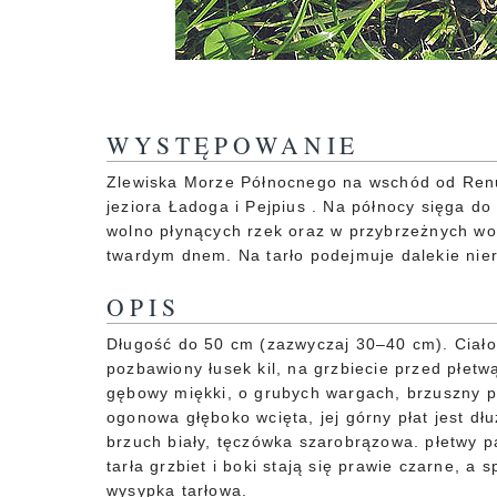
WYSTĘPOWANIE
Zlewiska Morze Północnego na wschód od Renu,
jeziora Ładoga i Pejpius . Na północy sięga do 
wolno płynących rzek oraz w przybrzeżnych w
twardym dnem. Na tarło podejmuje dalekie niera
OPIS
Długość do 50 cm (zazwyczaj 30–40 cm). Ciał
pozbawiony łusek kil, na grzbiecie przed płet
gębowy miękki, o grubych wargach, brzuszny p
ogonowa głęboko wcięta, jej górny płat jest dłu
brzuch biały, tęczówka szarobrązowa. płetwy p
tarła grzbiet i boki stają się prawie czarne, 
wysypka tarłowa.