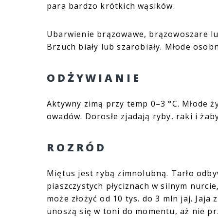
para bardzo krótkich wąsików.
Ubarwienie brązowawe, brązowoszare lu
Brzuch biały lub szarobiały. Młode osobn
ODŻYWIANIE
Aktywny zimą przy temp 0–3 °C. Młode ży
owadów. Dorosłe zjadają ryby, raki i żaby
ROZRÓD
Miętus jest rybą zimnolubną. Tarło odbyw
piaszczystych płyciznach w silnym nurcie
może złożyć od 10 tys. do 3 mln jaj. Jaja
unoszą się w toni do momentu, aż nie pr