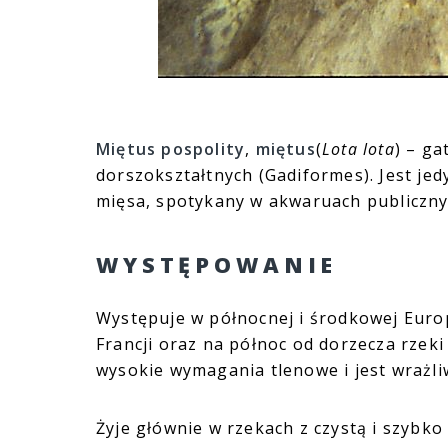
Miętus pospolity
,
miętus
(
Lota lota
) – g
dorszokształtnych (Gadiformes). Jest je
mięsa, spotykany w akwaruach publiczny
WYSTĘPOWANIE
Występuje w północnej i środkowej Euro
Francji oraz na północ od dorzecza rzeki
wysokie wymagania tlenowe i jest wrażli
Żyje głównie w rzekach z czystą i szybk