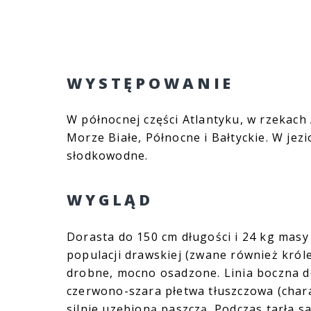
WYSTĘPOWANIE
W północnej części Atlantyku, w rzekach
Morze Białe, Północne i Bałtyckie. W je
słodkowodne.
WYGLĄD
Dorasta do 150 cm długości i 24 kg masy
populacji drawskiej (zwane również króle
drobne, mocno osadzone. Linia boczna do
czerwono-szara płetwa tłuszczowa (chara
silnie uzębioną paszczą. Podczas tarła 