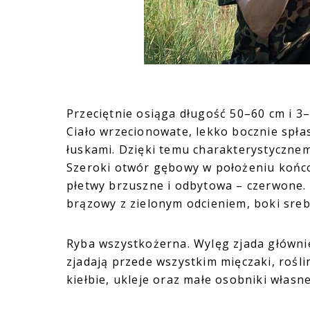
Przeciętnie osiąga długość 50–60 cm i 3
Ciało wrzecionowate, lekko bocznie spł
łuskami. Dzięki temu charakterystycznemu
Szeroki otwór gębowy w położeniu końc
płetwy brzuszne i odbytowa – czerwone.
brązowy z zielonym odcieniem, boki sreb
Ryba wszystkożerna. Wylęg zjada głównie
zjadają przede wszystkim mięczaki, rośli
kiełbie, ukleje oraz małe osobniki włas