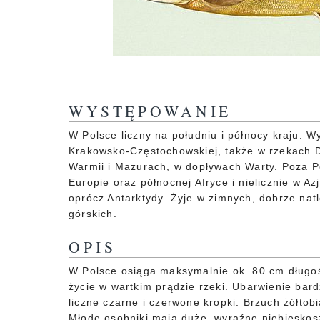
WYSTĘPOWANIE
W Polsce liczny na południu i północy kraju. W
Krakowsko-Częstochowskiej, także w rzekach 
Warmii i Mazurach, w dopływach Warty. Poza P
Europie oraz północnej Afryce i nielicznie w Az
oprócz Antarktydy. Żyje w zimnych, dobrze nat
górskich.
OPIS
W Polsce osiąga maksymalnie ok. 80 cm długośc
życie w wartkim prądzie rzeki. Ubarwienie bar
liczne czarne i czerwone kropki. Brzuch żółtob
Młode osobniki mają duże, wyraźne niebiesko