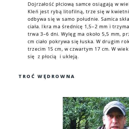
Dojrzałość płciową samce osiągają w wiek
Kleń jest rybą litofilną, trze się w kwie
odbywa się w samo południe. Samica skła
ciała. Ikra ma średnicę 1,5–2 mm i trzym
trwa 3–6 dni. Wylęg ma około 5,5 mm, prz
cm ciało pokrywa się łuska. W drugim ro
trzecim 15 cm, w czwartym 17 cm. W wiek
się z płocią i ukleją.
TROĆ WĘDROWNA