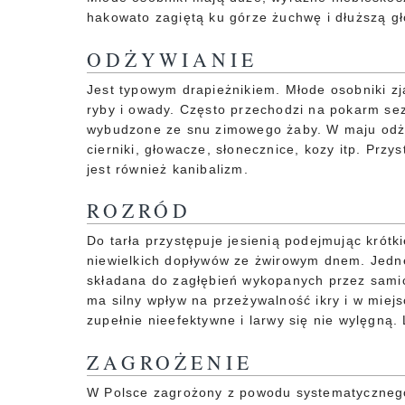
hakowato zagiętą ku górze żuchwę i dłuższą gł
ODŻYWIANIE
Jest typowym drapieżnikiem. Młode osobniki zj
ryby i owady. Często przechodzi na pokarm se
wybudzone ze snu zimowego żaby. W maju odżywi
cierniki, głowacze, słonecznice, kozy itp. Przy
jest również kanibalizm.
ROZRÓD
Do tarła przystępuje jesienią podejmując krótk
niewielkich dopływów ze żwirowym dnem. Jedne
składana do zagłębień wykopanych przez sami
ma silny wpływ na przeżywalność ikry i w miejs
zupełnie nieefektywne i larwy się nie wylęgną
ZAGROŻENIE
W Polsce zagrożony z powodu systematycznego