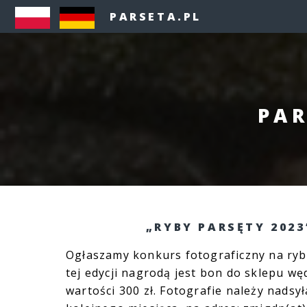
PARSETA.PL
PAR
„RYBY PARSĘTY 2023
Ogłaszamy konkurs fotograficzny na ryb
tej edycji nagrodą jest bon do sklepu w
wartości 300 zł. Fotografie należy nadsył