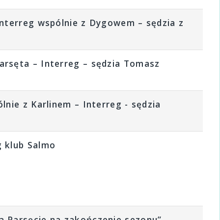
Interreg wspólnie z Dygowem – sędzia z
arsęta – Interreg – sędzia Tomasz
nie z Karlinem – Interreg - sędzia
g klub Salmo
a Parsęcie na zakończenie sezonu” –