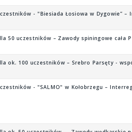
uczestników - "Biesiada Łosiowa w Dygowie” – 
la 50 uczestników – Zawody spiningowe cała P
a ok. 100 uczestników – Srebro Parsęty - wspól
uczestników - "SALMO" w Kołobrzegu – Interre
la ok. 50 uczestników – „Zawody wędkarskie n