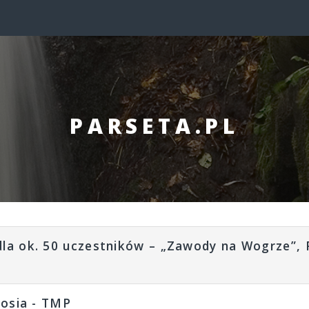
PARSETA.PL
la ok. 50 uczestników – „Zawody na Wogrze”, P
sosia - TMP