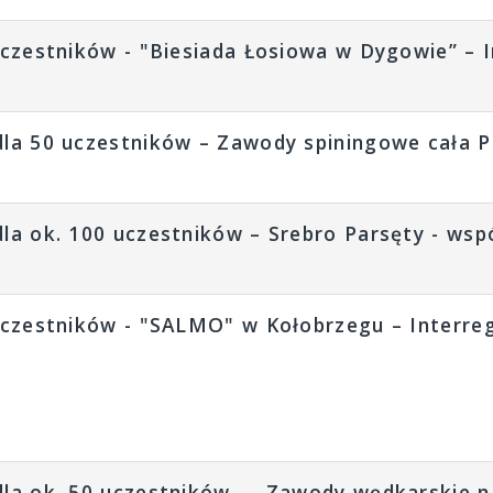
uczestników - "Biesiada Łosiowa w Dygowie” – 
la 50 uczestników – Zawody spiningowe cała P
a ok. 100 uczestników – Srebro Parsęty - wspól
uczestników - "SALMO" w Kołobrzegu – Interre
la ok. 50 uczestników – „Zawody wędkarskie n