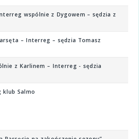
Interreg wspólnie z Dygowem – sędzia z
arsęta – Interreg – sędzia Tomasz
nie z Karlinem – Interreg - sędzia
g klub Salmo
a Parsęcie na zakończenie sezonu” –