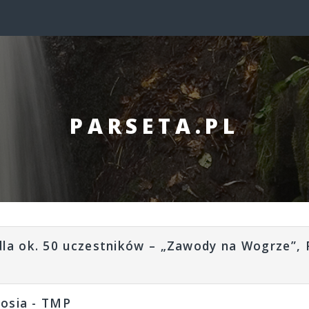
PARSETA.PL
la ok. 50 uczestników – „Zawody na Wogrze”, P
sosia - TMP