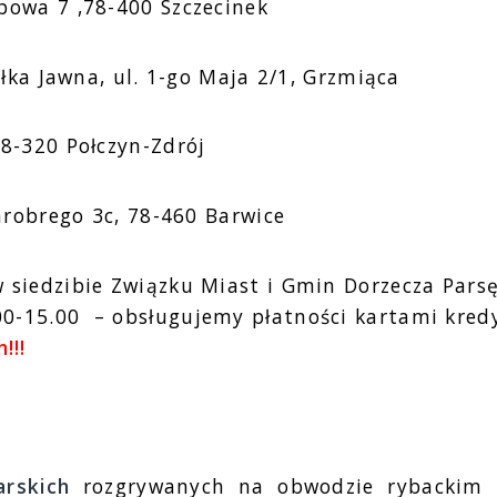
powa 7 ,78-400 Szczecinek
ółka Jawna, ul. 1-go Maja 2/1, Grzmiąca
78-320 Połczyn-Zdrój
Chrobrego 3c, 78-460 Barwice
siedzibie Związku Miast i Gmin Dorzecza Parsęt
0-15.00 – obsługujemy płatności kartami kred
!!!
rskich
rozgrywanych na obwodzie rybackim P