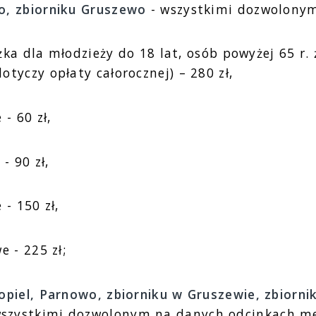
o, zbiorniku Gruszewo
- wszystkimi dozwolony
iżka dla młodzieży do 18 lat, osób powyżej 65 r. 
tyczy opłaty całorocznej) – 280 zł,
- 60 zł,
- 90 zł,
 - 150 zł,
e - 225 zł;
opiel, Parnowo, zbiorniku w Gruszewie, zbiorni
wszystkimi dozwolonym na danych odcinkach m