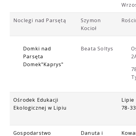
Wrzo
Noclegi nad Parsętą
Szymon
Rości
Kocioł
Domki nad
Beata Soltys
O
Parsęta
2
Domek"Kaprys"
7
T
Ośrodek Edukacji
Lipie
Ekologicznej w Lipiu
78-33
Gospodarstwo
Danuta i
Kowań