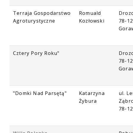
Terraja Gospodarstwo
Romuald
Droz
Agroturystyczne
Kozłowski
78-1
Gora
Cztery Pory Roku"
Droz
78-1
Gora
"Domki Nad Parsętą"
Katarzyna
ul. L
Żybura
Ząbr
78-12