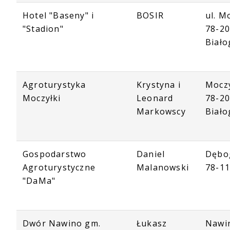
Hotel "Baseny" i
BOSIR
ul. M
"Stadion"
78-2
Biało
Agroturystyka
Krystyna i
Moczy
Moczyłki
Leonard
78-2
Markowscy
Biało
Gospodarstwo
Daniel
Dębo
Agroturystyczne
Malanowski
78-1
"DaMa"
Dwór Nawino gm.
Łukasz
Nawi