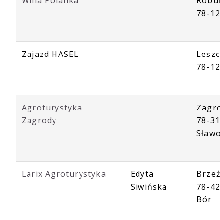
Willa Polanka
Robu
78-12
Zajazd HASEL
Leszc
78-1
Agroturystyka
Zagr
Zagrody
78-3
Sław
Larix Agroturystyka
Edyta
Brzeź
Siwińska
78-42
Bór