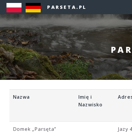
PARSETA.PL
PAR
Nazwa
Imię i
Adre
Nazwisko
Domek „Parsęta”
Jazy 