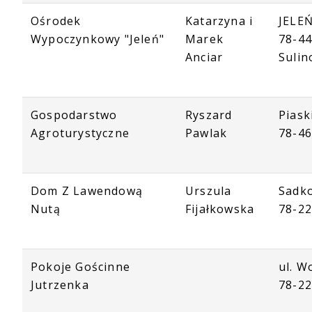
Ośrodek
Katarzyna i
JELEŃ
Wypoczynkowy "Jeleń"
Marek
78-4
Anciar
Suli
Gospodarstwo
Ryszard
Piask
Agroturystyczne
Pawlak
78-46
Dom Z Lawendową
Urszula
Sadk
Nutą
Fijałkowska
78-2
Pokoje Gościnne
ul. W
Jutrzenka
78-2