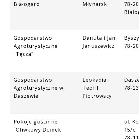
Białogard
Młynarski
78-2
Biało
Gospodarstwo
Danuta i Jan
Bysz
Agroturystyczne
Januszewicz
78-2
"Tęcza"
Gospodarstwo
Leokadia i
Dasz
Agroturystyczne w
Teofil
78-23
Daszewie
Piotrowscy
Pokoje gościnne
ul. K
"Oliwkowy Domek
15/c
78-1