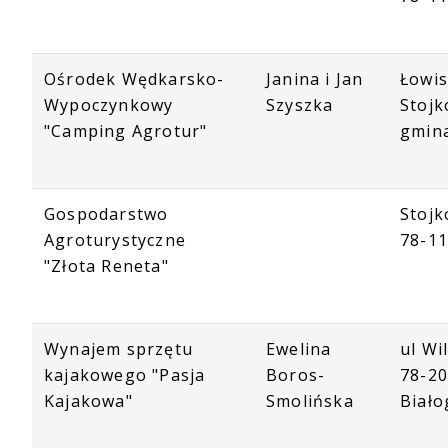
Ośrodek Wędkarsko-
Janina i Jan
Łowi
Wypoczynkowy
Szyszka
Stojk
"Camping Agrotur"
gmin
Gospodarstwo
Stojk
Agroturystyczne
78-1
"Złota Reneta"
Wynajem sprzętu
Ewelina
ul Wi
kajakowego "Pasja
Boros-
78-2
Kajakowa"
Smolińska
Biało