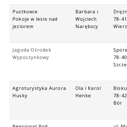
Pustkowie
Barbara i
Dręż
Pokoje w lesie nad
Wojciech
78-4
jeziorem
Narębscy
Wier
Jagoda Ośrodek
Spore
Wypoczynkowy
78-4
Szcze
Agroturystyka Aurora
Ola i Karol
Bisku
Husky
Henke
78-42
Bór
Pensjonat Pod
ul. M