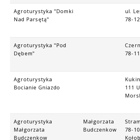
Agroturystyka "Domki
ul. L
Nad Parsętą"
78-1
Agroturystyka "Pod
Czern
Dębem"
78-1
Agroturystyka
Kukin
Bocianie Gniazdo
111 U
Mors
Agroturystyka
Małgorzata
Stram
Małgorzata
Budczenkow
78-1
Budczenkow
Koło