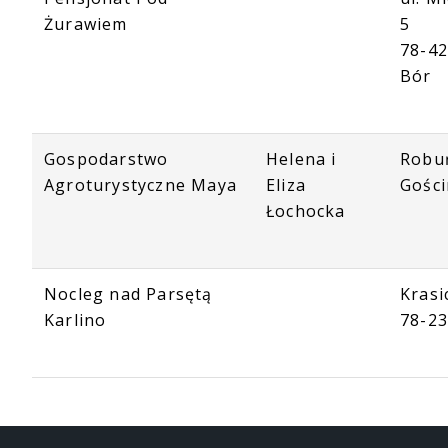
Żurawiem
5
78-42
Bór
Gospodarstwo
Helena i
Robu
Agroturystyczne Maya
Eliza
Gośc
Łochocka
Nocleg nad Parsętą
Krasi
Karlino
78-23