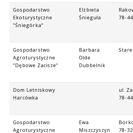
Gospodarstwo
Elżbieta
Rako
Ekoturystyczne
Śnieguła
78-4
"Śniegórka"
Gospodarstwo
Barbara
Stare
Agroturystyczne
Olde
"Dębowe Zacisze"
Dubbelnik
Dom Letniskowy
ul. Z
Harcówka
78-4
Gospodarstwo
Ewa
Bork
Agroturystyczne
Miszczyszyn
78-32