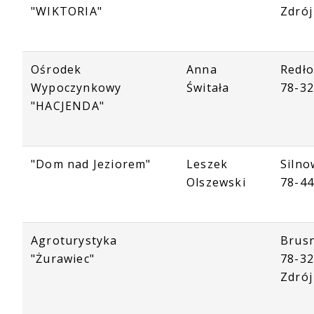
"WIKTORIA"
Zdrój
Ośrodek
Anna
Redło
Wypoczynkowy
Świtała
78-32
"HACJENDA"
"Dom nad Jeziorem"
Leszek
Silno
Olszewski
78-44
Agroturystyka
Brus
"Żurawiec"
78-32
Zdrój