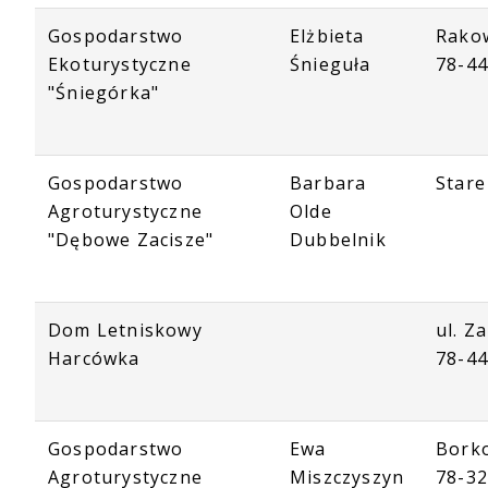
Gospodarstwo
Elżbieta
Rako
Ekoturystyczne
Śnieguła
78-4
"Śniegórka"
Gospodarstwo
Barbara
Stare
Agroturystyczne
Olde
"Dębowe Zacisze"
Dubbelnik
Dom Letniskowy
ul. Z
Harcówka
78-4
Gospodarstwo
Ewa
Bork
Agroturystyczne
Miszczyszyn
78-32