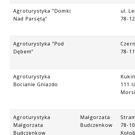
Agroturystyka "Domki
ul. L
Nad Parsętą"
78-1
Agroturystyka "Pod
Czern
Dębem"
78-1
Agroturystyka
Kukin
Bocianie Gniazdo
111 U
Mors
Agroturystyka
Małgorzata
Stram
Małgorzata
Budczenkow
78-1
Budczenkow
Koło