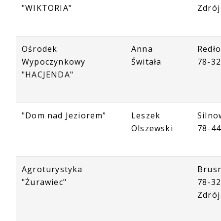
"WIKTORIA"
Zdrój
Ośrodek
Anna
Redło
Wypoczynkowy
Świtała
78-32
"HACJENDA"
"Dom nad Jeziorem"
Leszek
Silno
Olszewski
78-44
Agroturystyka
Brus
"Żurawiec"
78-32
Zdrój