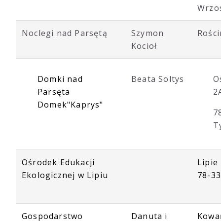
Wrzo
Noclegi nad Parsętą
Szymon
Rości
Kocioł
Domki nad
Beata Soltys
O
Parsęta
2
Domek"Kaprys"
7
T
Ośrodek Edukacji
Lipie
Ekologicznej w Lipiu
78-33
Gospodarstwo
Danuta i
Kowań