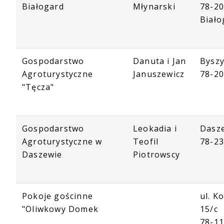
Białogard
Młynarski
78-2
Biało
Gospodarstwo
Danuta i Jan
Bysz
Agroturystyczne
Januszewicz
78-2
"Tęcza"
Gospodarstwo
Leokadia i
Dasz
Agroturystyczne w
Teofil
78-23
Daszewie
Piotrowscy
Pokoje gościnne
ul. K
"Oliwkowy Domek
15/c
78-1