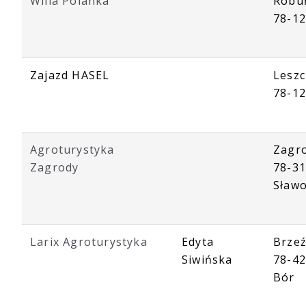
Willa Polanka
Robu
78-12
Zajazd HASEL
Leszc
78-1
Agroturystyka
Zagr
Zagrody
78-3
Sław
Larix Agroturystyka
Edyta
Brzeź
Siwińska
78-42
Bór