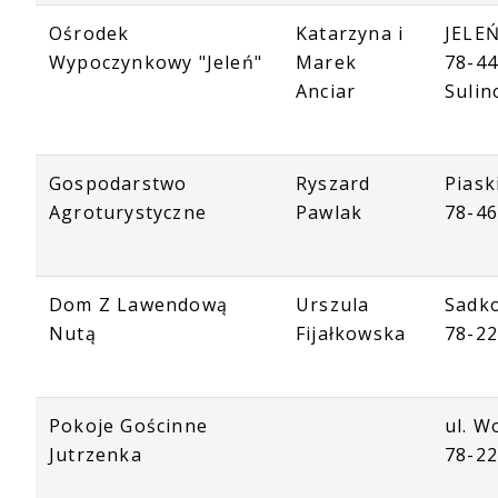
Ośrodek
Katarzyna i
JELEŃ
Wypoczynkowy "Jeleń"
Marek
78-4
Anciar
Suli
Gospodarstwo
Ryszard
Piask
Agroturystyczne
Pawlak
78-46
Dom Z Lawendową
Urszula
Sadk
Nutą
Fijałkowska
78-2
Pokoje Gościnne
ul. W
Jutrzenka
78-2