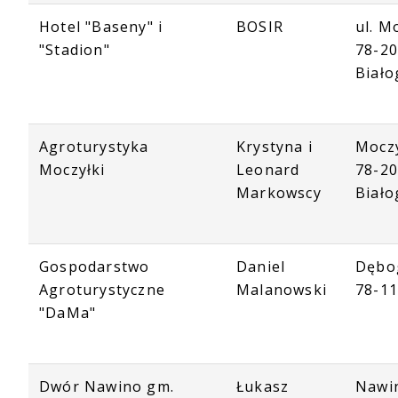
Hotel "Baseny" i
BOSIR
ul. M
"Stadion"
78-2
Biało
Agroturystyka
Krystyna i
Moczy
Moczyłki
Leonard
78-2
Markowscy
Biało
Gospodarstwo
Daniel
Dębo
Agroturystyczne
Malanowski
78-1
"DaMa"
Dwór Nawino gm.
Łukasz
Nawi