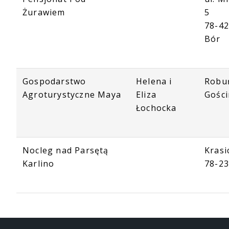
Żurawiem
5
78-42
Bór
Gospodarstwo
Helena i
Robu
Agroturystyczne Maya
Eliza
Gośc
Łochocka
Nocleg nad Parsętą
Krasi
Karlino
78-23