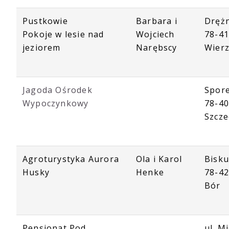
Pustkowie
Barbara i
Dręż
Pokoje w lesie nad
Wojciech
78-4
jeziorem
Narębscy
Wier
Jagoda Ośrodek
Spore
Wypoczynkowy
78-4
Szcze
Agroturystyka Aurora
Ola i Karol
Bisku
Husky
Henke
78-42
Bór
Pensjonat Pod
ul. M