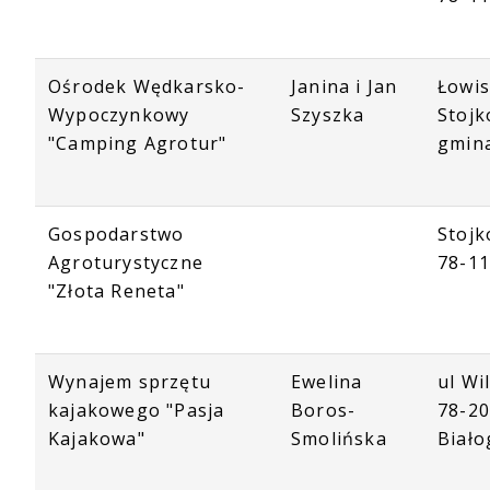
Ośrodek Wędkarsko-
Janina i Jan
Łowi
Wypoczynkowy
Szyszka
Stojk
"Camping Agrotur"
gmin
Gospodarstwo
Stojk
Agroturystyczne
78-1
"Złota Reneta"
Wynajem sprzętu
Ewelina
ul Wi
kajakowego "Pasja
Boros-
78-2
Kajakowa"
Smolińska
Biało