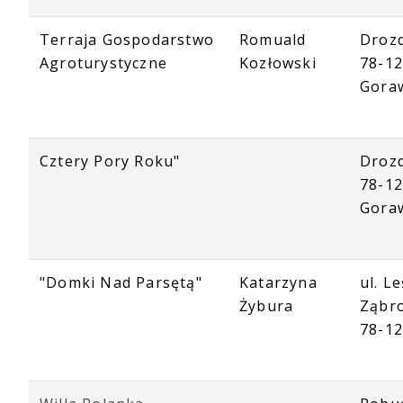
Terraja Gospodarstwo
Romuald
Droz
Agroturystyczne
Kozłowski
78-1
Gora
Cztery Pory Roku"
Droz
78-1
Gora
"Domki Nad Parsętą"
Katarzyna
ul. L
Żybura
Ząbr
78-12