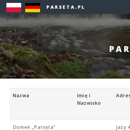
PARSETA.PL
PAR
Nazwa
Imię i
Adre
Nazwisko
Domek „Parsęta”
Jazy 