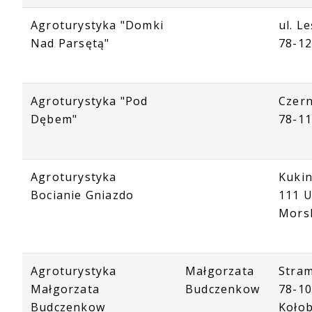
Agroturystyka "Domki
ul. L
Nad Parsętą"
78-1
Agroturystyka "Pod
Czern
Dębem"
78-1
Agroturystyka
Kukin
Bocianie Gniazdo
111 U
Mors
Agroturystyka
Małgorzata
Stram
Małgorzata
Budczenkow
78-1
Budczenkow
Koło