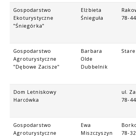
Gospodarstwo
Elżbieta
Rako
Ekoturystyczne
Śnieguła
78-4
"Śniegórka"
Gospodarstwo
Barbara
Stare
Agroturystyczne
Olde
"Dębowe Zacisze"
Dubbelnik
Dom Letniskowy
ul. Z
Harcówka
78-4
Gospodarstwo
Ewa
Bork
Agroturystyczne
Miszczyszyn
78-32