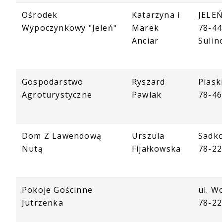
Ośrodek
Katarzyna i
JELEŃ
Wypoczynkowy "Jeleń"
Marek
78-4
Anciar
Suli
Gospodarstwo
Ryszard
Piask
Agroturystyczne
Pawlak
78-46
Dom Z Lawendową
Urszula
Sadk
Nutą
Fijałkowska
78-2
Pokoje Gościnne
ul. W
Jutrzenka
78-2