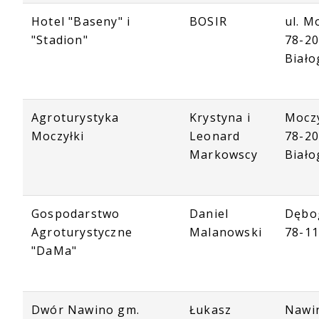
Hotel "Baseny" i
BOSIR
ul. M
"Stadion"
78-2
Biało
Agroturystyka
Krystyna i
Moczy
Moczyłki
Leonard
78-2
Markowscy
Biało
Gospodarstwo
Daniel
Dębo
Agroturystyczne
Malanowski
78-1
"DaMa"
Dwór Nawino gm.
Łukasz
Nawi