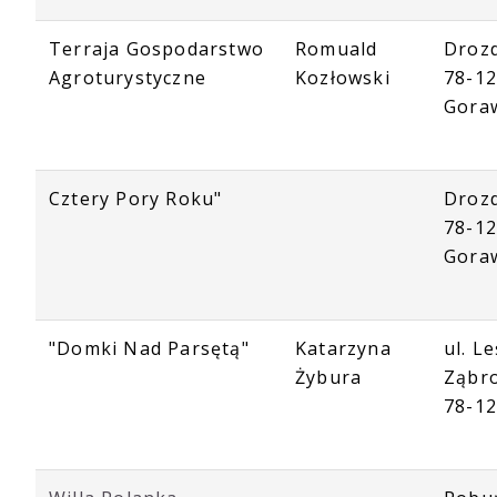
Terraja Gospodarstwo
Romuald
Droz
Agroturystyczne
Kozłowski
78-1
Gora
Cztery Pory Roku"
Droz
78-1
Gora
"Domki Nad Parsętą"
Katarzyna
ul. L
Żybura
Ząbr
78-12