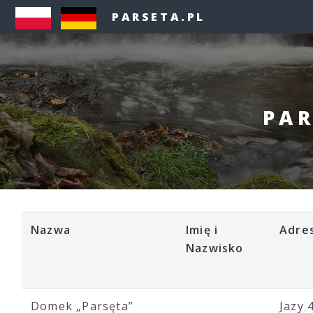
PARSETA.PL
PAR
Nazwa
Imię i
Adre
Nazwisko
Domek „Parsęta”
Jazy 