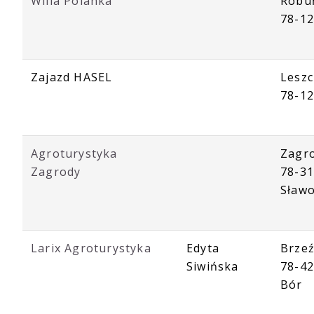
Willa Polanka
Robu
78-12
Zajazd HASEL
Leszc
78-1
Agroturystyka
Zagr
Zagrody
78-3
Sław
Larix Agroturystyka
Edyta
Brzeź
Siwińska
78-42
Bór