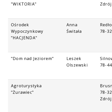
"WIKTORIA"
Zdrój
Ośrodek
Anna
Redło
Wypoczynkowy
Świtała
78-32
"HACJENDA"
"Dom nad Jeziorem"
Leszek
Silno
Olszewski
78-44
Agroturystyka
Brus
"Żurawiec"
78-32
Zdrój