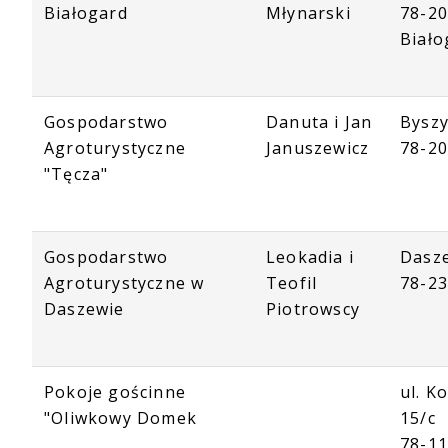
Białogard
Młynarski
78-2
Biało
Gospodarstwo
Danuta i Jan
Bysz
Agroturystyczne
Januszewicz
78-2
"Tęcza"
Gospodarstwo
Leokadia i
Dasz
Agroturystyczne w
Teofil
78-23
Daszewie
Piotrowscy
Pokoje gościnne
ul. K
"Oliwkowy Domek
15/c
78-1