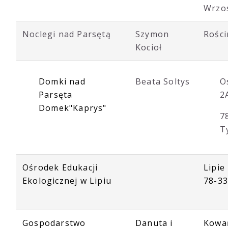
Wrzo
Noclegi nad Parsętą
Szymon
Rości
Kocioł
Domki nad
Beata Soltys
O
Parsęta
2
Domek"Kaprys"
7
T
Ośrodek Edukacji
Lipie
Ekologicznej w Lipiu
78-33
Gospodarstwo
Danuta i
Kowań