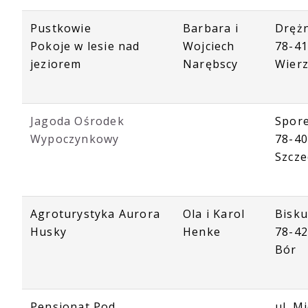
Pustkowie
Barbara i
Dręż
Pokoje w lesie nad
Wojciech
78-4
jeziorem
Narębscy
Wier
Jagoda Ośrodek
Spore
Wypoczynkowy
78-4
Szcze
Agroturystyka Aurora
Ola i Karol
Bisku
Husky
Henke
78-42
Bór
Pensjonat Pod
ul. M