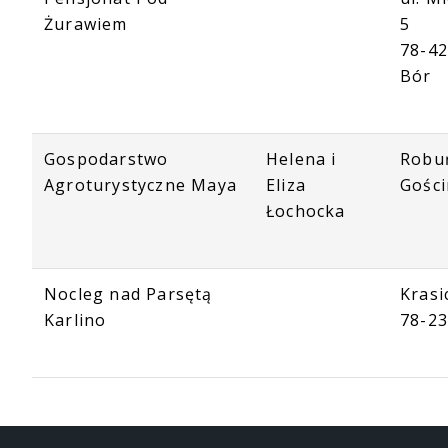
Żurawiem
5
78-42
Bór
Gospodarstwo
Helena i
Robu
Agroturystyczne Maya
Eliza
Gośc
Łochocka
Nocleg nad Parsętą
Krasi
Karlino
78-23