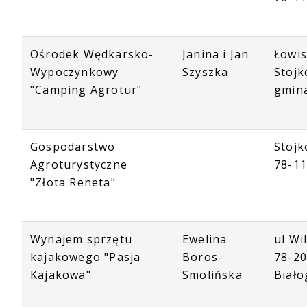
Ośrodek Wędkarsko-
Janina i Jan
Łowi
Wypoczynkowy
Szyszka
Stojk
"Camping Agrotur"
gmin
Gospodarstwo
Stojk
Agroturystyczne
78-1
"Złota Reneta"
Wynajem sprzętu
Ewelina
ul Wi
kajakowego "Pasja
Boros-
78-2
Kajakowa"
Smolińska
Biało