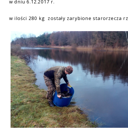
w dniu 6.12.2017 r.
w ilości 280 kg zostały zarybione starorzecza r