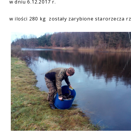
w dniu 6.12.2017 r.
w ilości 280 kg zostały zarybione starorzecza r