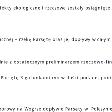
kty ekologiczne i rzeczowe zostały osiągnięte 
znej – rzekę Parsętę oraz jej dopływy w całym o
dnie z ostatecznym preliminarzem rzeczowo-fin
Parsętę 3 gatunkami ryb w ilości podanej poniż
zaporowy na Wogrze dopływie Parsęty w Połczyni