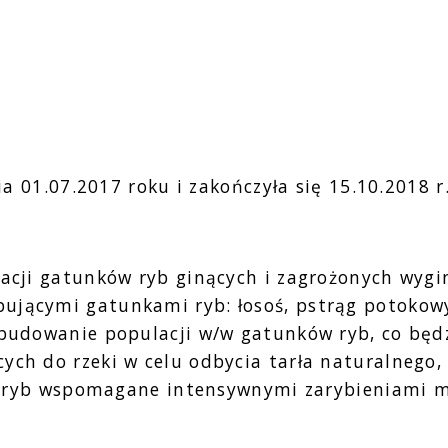
 01.07.2017 roku i zakończyła się 15.10.2018 r
i gatunków ryb ginących i zagrożonych wygini
jącymi gatunkami ryb: łosoś, pstrąg potokowy, 
odbudowanie populacji w/w gatunków ryb, co będ
ych do rzeki w celu odbycia tarła naturalnego
k i ryb wspomagane intensywnymi zarybieniami m