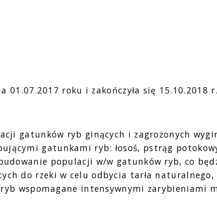
 01.07.2017 roku i zakończyła się 15.10.2018 r
i gatunków ryb ginących i zagrożonych wygini
jącymi gatunkami ryb: łosoś, pstrąg potokowy, 
odbudowanie populacji w/w gatunków ryb, co będ
ych do rzeki w celu odbycia tarła naturalnego
k i ryb wspomagane intensywnymi zarybieniami m