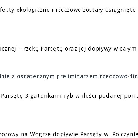
kty ekologiczne i rzeczowe zostały osiągnięte 
znej – rzekę Parsętę oraz jej dopływy w całym o
dnie z ostatecznym preliminarzem rzeczowo-fin
Parsętę 3 gatunkami ryb w ilości podanej poniż
zaporowy na Wogrze dopływie Parsęty w Połczyni