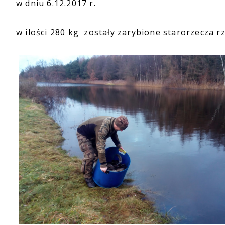
w dniu 6.12.2017 r.
w ilości 280 kg zostały zarybione starorzecza r