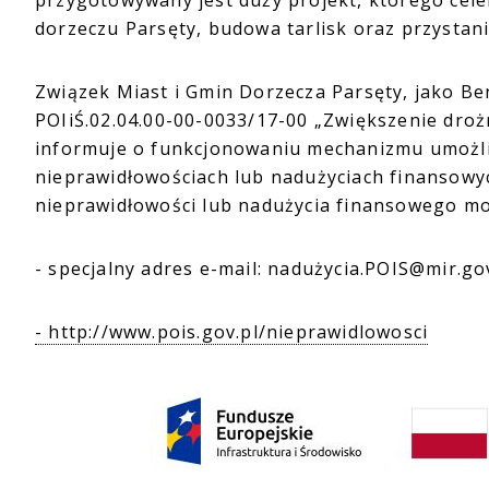
przygotowywany jest duży projekt, którego cel
dorzeczu Parsęty, budowa tarlisk oraz przystan
Związek Miast i Gmin Dorzecza Parsęty, jako Be
POIiŚ.02.04.00-00-0033/17-00 „Zwiększenie droż
informuje o funkcjonowaniu mechanizmu umożli
nieprawidłowościach lub nadużyciach finansowyc
nieprawidłowości lub nadużycia finansowego m
- specjalny adres e-mail: nadużycia.POIS@mir.gov
- http://www.pois.gov.pl/nieprawidlowosci