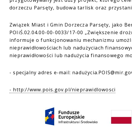
przygotowywany jest duży projekt, którego cel
dorzeczu Parsęty, budowa tarlisk oraz przystan
Związek Miast i Gmin Dorzecza Parsęty, jako Be
POIiŚ.02.04.00-00-0033/17-00 „Zwiększenie droż
informuje o funkcjonowaniu mechanizmu umożli
nieprawidłowościach lub nadużyciach finansowyc
nieprawidłowości lub nadużycia finansowego m
- specjalny adres e-mail: nadużycia.POIS@mir.gov
- http://www.pois.gov.pl/nieprawidlowosci