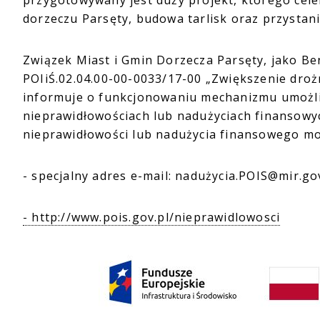
przygotowywany jest duży projekt, którego cel
dorzeczu Parsęty, budowa tarlisk oraz przystan
Związek Miast i Gmin Dorzecza Parsęty, jako Be
POIiŚ.02.04.00-00-0033/17-00 „Zwiększenie droż
informuje o funkcjonowaniu mechanizmu umożli
nieprawidłowościach lub nadużyciach finansowyc
nieprawidłowości lub nadużycia finansowego m
- specjalny adres e-mail: nadużycia.POIS@mir.gov
- http://www.pois.gov.pl/nieprawidlowosci