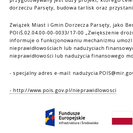
przygotowywany jest duży projekt, którego cel
dorzeczu Parsęty, budowa tarlisk oraz przystan
Związek Miast i Gmin Dorzecza Parsęty, jako Be
POIiŚ.02.04.00-00-0033/17-00 „Zwiększenie droż
informuje o funkcjonowaniu mechanizmu umożli
nieprawidłowościach lub nadużyciach finansowyc
nieprawidłowości lub nadużycia finansowego m
- specjalny adres e-mail: nadużycia.POIS@mir.gov
- http://www.pois.gov.pl/nieprawidlowosci