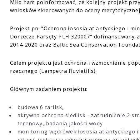
Miło nam poinformować, że kolejny projekt przy
wniosków skierowanych do oceny merytorycznej
Projekt pn: "Ochrona łososia atlantyckiego i m
Dorzecze Parsęty PLH 320007" dofinansowany z
2014-2020 oraz Baltic Sea Conservation Founda
Celem projektu jest ochrona i wzmocnienie popul
rzecznego (Lampetra fluviatilis).
Głównym zadaniem projektu:
budowa 6 tarlisk,
aktywna ochrona siedlisk - zatrudnienie 2 s
terenowy, badania jakości wody
monitoring wędrówek łososia atlantyckiego 
pitami, instalacja rejestratorów na przepła