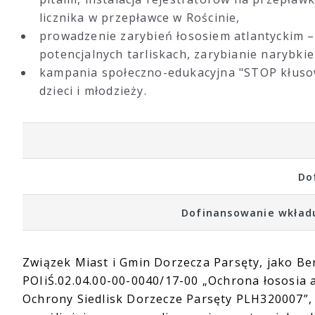
licznika w przepławce w Rościnie,
prowadzenie zarybień łososiem atlantyckim – 
potencjalnych tarliskach, zarybianie narybkie
kampania społeczno-edukacyjna "STOP kłusow
dzieci i młodzieży.
Do
Dofinansowanie wkładu
Związek Miast i Gmin Dorzecza Parsęty, jako Be
POIiŚ.02.04.00-00-0040/17-00 „Ochrona łososia 
Ochrony Siedlisk Dorzecze Parsęty PLH320007”