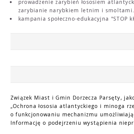
prowadzenie zarybień łososiem atlantyck
zarybianie narybkiem letnim i smoltami
kampania społeczno-edukacyjna "STOP kł
Związek Miast i Gmin Dorzecza Parsęty, jak
„Ochrona łososia atlantyckiego i minoga r
o funkcjonowaniu mechanizmu umożliwiając
Informację o podejrzeniu wystąpienia niep