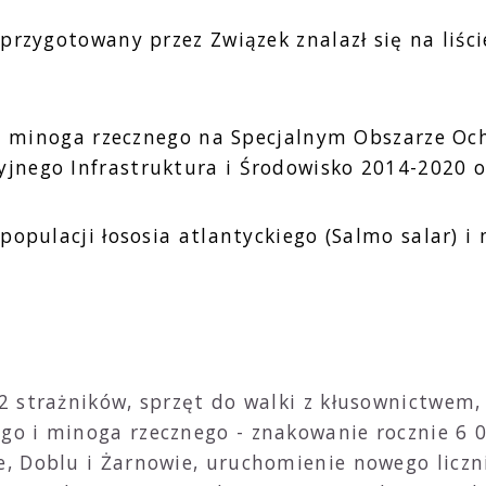
przygotowany przez Związek znalazł się na liś
 i minoga rzecznego na Specjalnym Obszarze Och
nego Infrastruktura i Środowisko 2014-2020 o
opulacji łososia atlantyckiego (Salmo salar) i 
 2 strażników, sprzęt do walki z kłusownictwe
go i minoga rzecznego - znakowanie rocznie 6 0
e, Doblu i Żarnowie, uruchomienie nowego liczn