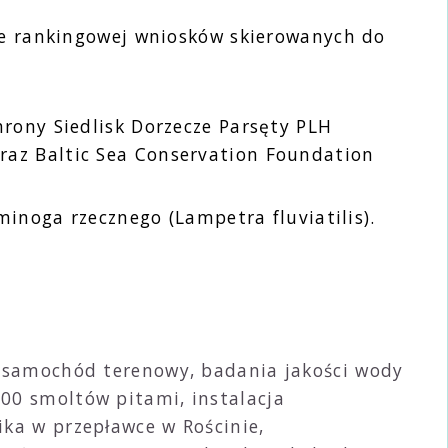
cie rankingowej wniosków skierowanych do
rony Siedlisk Dorzecze Parsęty PLH
raz Baltic Sea Conservation Foundation
minoga rzecznego (Lampetra fluviatilis).
m, samochód terenowy, badania jakości wody
00 smoltów pitami, instalacja
ika w przepławce w Rościnie,