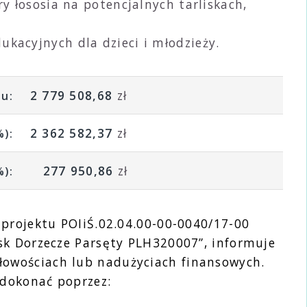
y łososia na potencjalnych tarliskach,
kacyjnych dla dzieci i młodzieży.
2 779 508,68
zł
tu:
2 362 582,37
zł
%):
277 950,86
zł
%):
 projektu POIiŚ.02.04.00-00-0040/17-00
sk Dorzecze Parsęty PLH320007”, informuje
łowościach lub nadużyciach finansowych.
 dokonać poprzez: