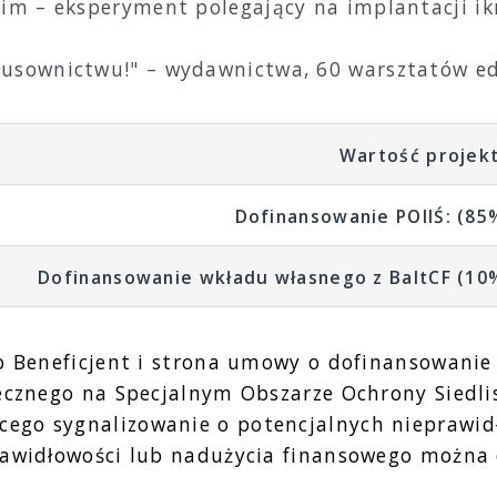
im – eksperyment polegający na implantacji ikr
.
usownictwu!" – wydawnictwa, 60 warsztatów edu
Wartość projek
Dofinansowanie POIIŚ: (85
Dofinansowanie wkładu własnego z BaltCF (10
o Beneficjent i strona umowy o dofinansowanie
zecznego na Specjalnym Obszarze Ochrony Siedli
ego sygnalizowanie o potencjalnych nieprawid
rawidłowości lub nadużycia finansowego można