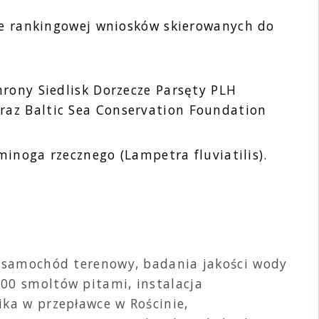
cie rankingowej wniosków skierowanych do
rony Siedlisk Dorzecze Parsęty PLH
raz Baltic Sea Conservation Foundation
minoga rzecznego (Lampetra fluviatilis).
m, samochód terenowy, badania jakości wody
00 smoltów pitami, instalacja
ika w przepławce w Rościnie,