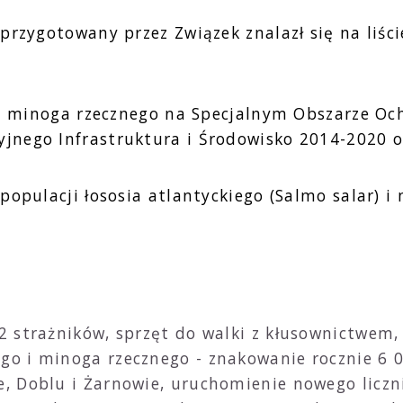
przygotowany przez Związek znalazł się na liś
 i minoga rzecznego na Specjalnym Obszarze Och
nego Infrastruktura i Środowisko 2014-2020 o
opulacji łososia atlantyckiego (Salmo salar) i 
 2 strażników, sprzęt do walki z kłusownictwe
go i minoga rzecznego - znakowanie rocznie 6 0
e, Doblu i Żarnowie, uruchomienie nowego liczn