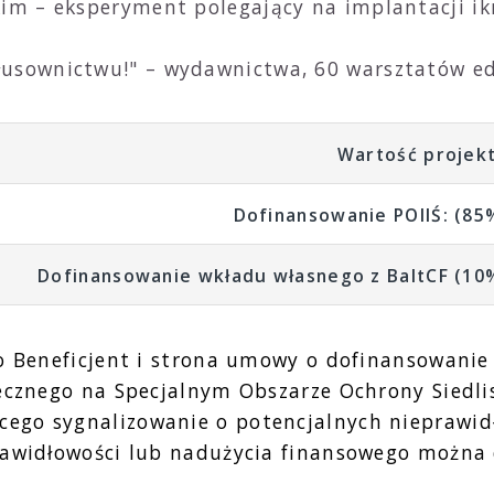
im – eksperyment polegający na implantacji ikr
.
usownictwu!" – wydawnictwa, 60 warsztatów edu
Wartość projek
Dofinansowanie POIIŚ: (85
Dofinansowanie wkładu własnego z BaltCF (10
o Beneficjent i strona umowy o dofinansowanie
zecznego na Specjalnym Obszarze Ochrony Siedli
ego sygnalizowanie o potencjalnych nieprawid
rawidłowości lub nadużycia finansowego można