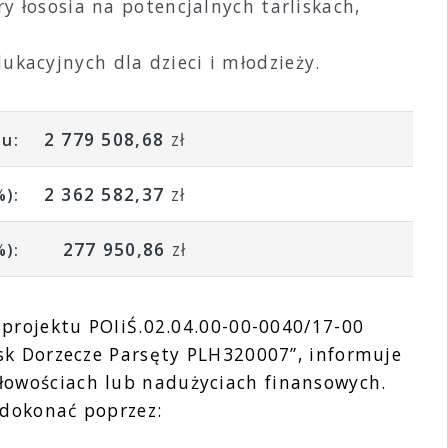
y łososia na potencjalnych tarliskach,
kacyjnych dla dzieci i młodzieży.
2 779 508,68
zł
tu:
2 362 582,37
zł
%):
277 950,86
zł
%):
 projektu POIiŚ.02.04.00-00-0040/17-00
sk Dorzecze Parsęty PLH320007”, informuje
łowościach lub nadużyciach finansowych.
 dokonać poprzez: