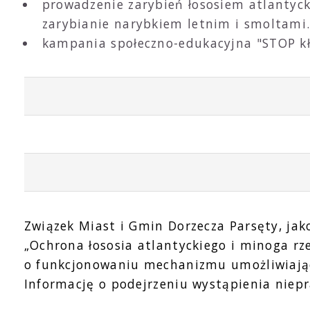
prowadzenie zarybień łososiem atlantyck
zarybianie narybkiem letnim i smoltami
kampania społeczno-edukacyjna "STOP kł
Związek Miast i Gmin Dorzecza Parsęty, jak
„Ochrona łososia atlantyckiego i minoga r
o funkcjonowaniu mechanizmu umożliwiając
Informację o podejrzeniu wystąpienia niep