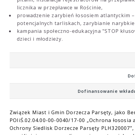
licznika w przepławce w Rościnie,
prowadzenie zarybień łososiem atlantyckim – 
potencjalnych tarliskach, zarybianie narybkie
kampania społeczno-edukacyjna "STOP kłusow
dzieci i młodzieży.
Do
Dofinansowanie wkładu
Związek Miast i Gmin Dorzecza Parsęty, jako Be
POIiŚ.02.04.00-00-0040/17-00 „Ochrona łososia 
Ochrony Siedlisk Dorzecze Parsęty PLH320007”