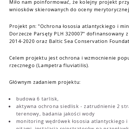
Miło nam poinformować, że kolejny projekt przy
wniosków skierowanych do oceny merytorycznej
Projekt pn: "Ochrona łososia atlantyckiego i m
Dorzecze Parsęty PLH 320007" dofinansowany z
2014-2020 oraz Baltic Sea Conservation Founda
Celem projektu jest ochrona i wzmocnienie popul
rzecznego (Lampetra fluviatilis).
Głównym zadaniem projektu:
budowa 6 tarlisk,
aktywna ochrona siedlisk - zatrudnienie 2 s
terenowy, badania jakości wody
monitoring wędrówek łososia atlantyckiego 
pitami, instalacja rejestratorów na przepła