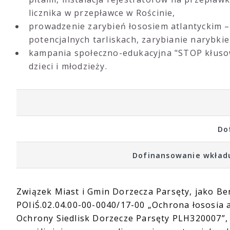
licznika w przepławce w Rościnie,
prowadzenie zarybień łososiem atlantyckim – 
potencjalnych tarliskach, zarybianie narybkie
kampania społeczno-edukacyjna "STOP kłusow
dzieci i młodzieży.
Do
Dofinansowanie wkładu
Związek Miast i Gmin Dorzecza Parsęty, jako Be
POIiŚ.02.04.00-00-0040/17-00 „Ochrona łososia 
Ochrony Siedlisk Dorzecze Parsęty PLH320007”