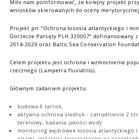
Miło nam poinformować, że kolejny projekt przy
wniosków skierowanych do oceny merytorycznej
Projekt pn: "Ochrona łososia atlantyckiego i m
Dorzecze Parsęty PLH 320007" dofinansowany z
2014-2020 oraz Baltic Sea Conservation Founda
Celem projektu jest ochrona i wzmocnienie popul
rzecznego (Lampetra fluviatilis).
Głównym zadaniem projektu:
budowa 6 tarlisk,
aktywna ochrona siedlisk - zatrudnienie 2 s
terenowy, badania jakości wody
monitoring wędrówek łososia atlantyckiego 
pitami, instalacja rejestratorów na przepła