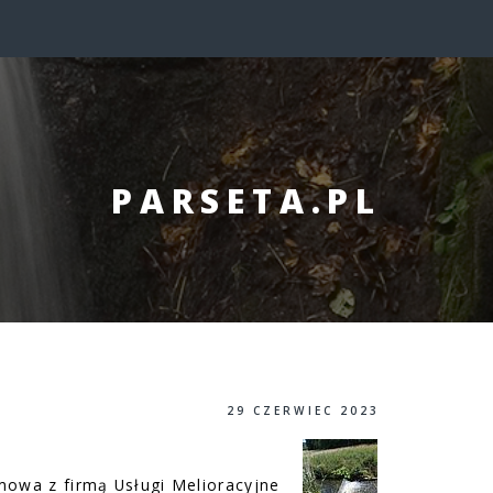
PARSETA.PL
29 CZERWIEC 2023
mowa z firmą Usługi Melioracyjne