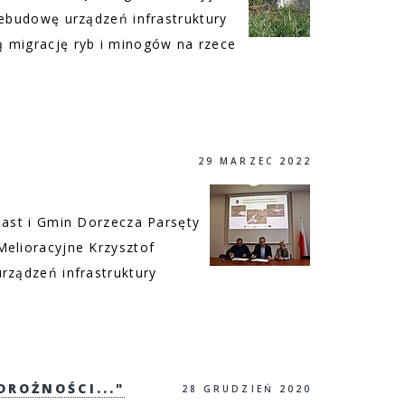
zebudowę urządzeń infrastruktury
 migrację ryb i minogów na rzece
29 MARZEC 2022
iast i Gmin Dorzecza Parsęty
Melioracyjne Krzysztof
rządzeń infrastruktury
DROŻNOŚCI..."
28 GRUDZIEŃ 2020