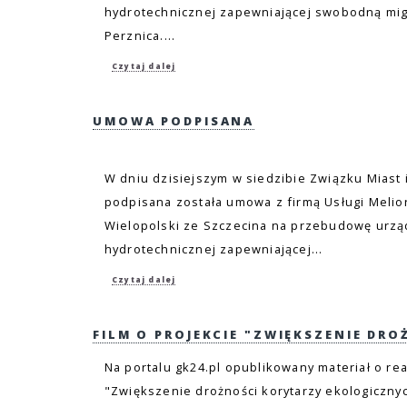
hydrotechnicznej zapewniającej swobodną migr
Perznica....
Czytaj dalej
UMOWA PODPISANA
W dniu dzisiejszym w siedzibie Związku Miast
podpisana została umowa z firmą Usługi Melio
Wielopolski ze Szczecina na przebudowę urząd
hydrotechnicznej zapewniającej...
Czytaj dalej
FILM O PROJEKCIE "ZWIĘKSZENIE DROŻ
Na portalu gk24.pl opublikowany materiał o re
"Zwiększenie drożności korytarzy ekologiczn