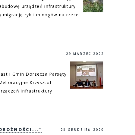
zebudowę urządzeń infrastruktury
 migrację ryb i minogów na rzece
29 MARZEC 2022
iast i Gmin Dorzecza Parsęty
Melioracyjne Krzysztof
rządzeń infrastruktury
DROŻNOŚCI..."
28 GRUDZIEŃ 2020