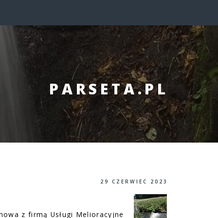
PARSETA.PL
29 CZERWIEC 2023
mowa z firmą Usługi Melioracyjne