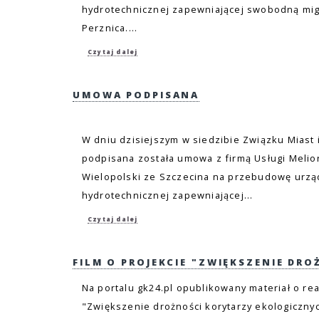
hydrotechnicznej zapewniającej swobodną migr
Perznica....
Czytaj dalej
UMOWA PODPISANA
W dniu dzisiejszym w siedzibie Związku Miast
podpisana została umowa z firmą Usługi Melio
Wielopolski ze Szczecina na przebudowę urząd
hydrotechnicznej zapewniającej...
Czytaj dalej
FILM O PROJEKCIE "ZWIĘKSZENIE DROŻ
Na portalu gk24.pl opublikowany materiał o re
"Zwiększenie drożności korytarzy ekologiczn