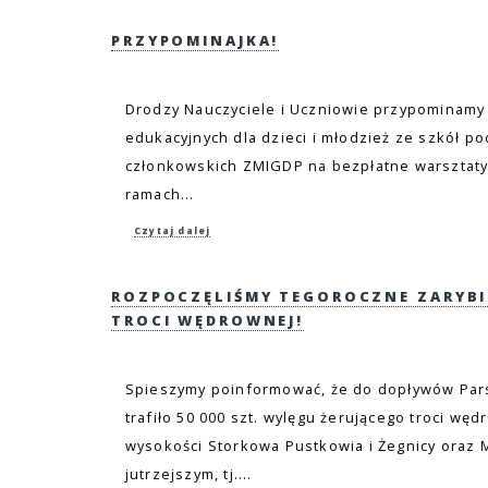
PRZYPOMINAJKA!
Drodzy Nauczyciele i Uczniowie przypominamy 
edukacyjnych dla dzieci i młodzież ze szkół p
członkowskich ZMIGDP na bezpłatne warsztat
ramach...
Czytaj dalej
ROZPOCZĘLIŚMY TEGOROCZNE ZARYBI
TROCI WĘDROWNEJ!
Spieszymy poinformować, że do dopływów Pars
trafiło 50 000 szt. wylęgu żerującego troci wę
wysokości Storkowa Pustkowia i Żegnicy oraz M
jutrzejszym, tj....