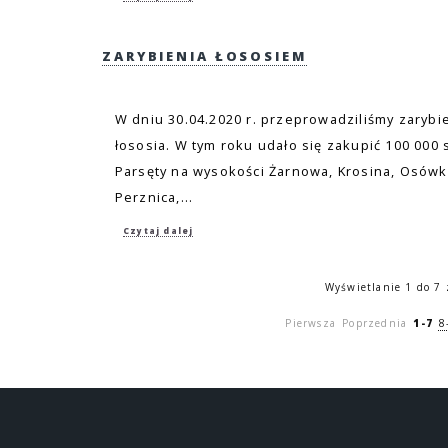
ZARYBIENIA ŁOSOSIEM
W dniu 30.04.2020 r. przeprowadziliśmy zarybi
łososia. W tym roku udało się zakupić 100 000 s
Parsęty na wysokości Żarnowa, Krosina, Osów
Perznica,...
Czytaj dalej
Wyświetlanie 1 do 7 
Pierwsza
Poprzednia
1-7
8