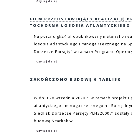
Czytaj dalej
FILM PRZEDSTAWIAJĄCY REALIZACJĘ P
"OCHORNA ŁOSOSIA ATLANTYCKIEGO 
Na portalu gk24.pl opublikowany materiał o r
łososia atlantyckiego i minoga rzecznego na 
Dorzecze Parsęty" w ramach Programu Operacyj
Czytaj dalej
ZAKOŃCZONO BUDOWĘ 6 TARLISK
W dniu 28 września 2020 r. w ramach projektu 
atlantyckiego i minoga rzecznego na Specjal
Siedlisk Dorzecze Parsęty PLH320007” zostały
budową 6 tarlisk w...
Czytaj dalej