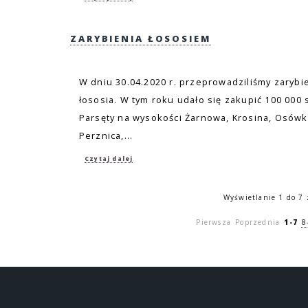
ZARYBIENIA ŁOSOSIEM
W dniu 30.04.2020 r. przeprowadziliśmy zarybi
łososia. W tym roku udało się zakupić 100 000 s
Parsęty na wysokości Żarnowa, Krosina, Osów
Perznica,...
Czytaj dalej
Wyświetlanie 1 do 7 
Pierwsza
Poprzednia
1-7
8