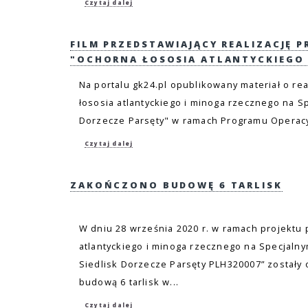
Czytaj dalej
FILM PRZEDSTAWIAJĄCY REALIZACJĘ P
"OCHORNA ŁOSOSIA ATLANTYCKIEGO 
Na portalu gk24.pl opublikowany materiał o r
łososia atlantyckiego i minoga rzecznego na 
Dorzecze Parsęty" w ramach Programu Operacyj
Czytaj dalej
ZAKOŃCZONO BUDOWĘ 6 TARLISK
W dniu 28 września 2020 r. w ramach projektu 
atlantyckiego i minoga rzecznego na Specjal
Siedlisk Dorzecze Parsęty PLH320007” zostały
budową 6 tarlisk w...
Czytaj dalej