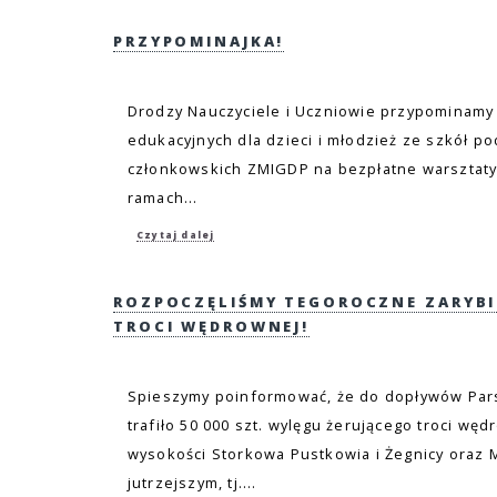
PRZYPOMINAJKA!
Drodzy Nauczyciele i Uczniowie przypominamy 
edukacyjnych dla dzieci i młodzież ze szkół p
członkowskich ZMIGDP na bezpłatne warsztat
ramach...
Czytaj dalej
ROZPOCZĘLIŚMY TEGOROCZNE ZARYBI
TROCI WĘDROWNEJ!
Spieszymy poinformować, że do dopływów Pars
trafiło 50 000 szt. wylęgu żerującego troci wę
wysokości Storkowa Pustkowia i Żegnicy oraz M
jutrzejszym, tj....