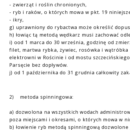
- zwierząt i roślin chronionych,
- ryb i raków, o których mowa w pkt. 19 niniejs
- ikry,
g) uprawniony do rybactwa może określić dopus
h) łowiąc tą metodą wędkarz musi zachować odl
i) ood 1 marca do 30 września, godzinę od zmie
filet, martwa rybka, żywiec, rosówka i wątróbka 
elektrowni w Rościnie i od mostu szczecińskiego
Parsęcie bez dopływów.
j) od 1 października do 31 grudnia całkowity z
2) metoda spinningowa:
a) dozwolona na wszystkich wodach administrow
poza miejscami i okresami, o których mowa w ni
b) łowienie ryb metodą spinningową dozwolone 