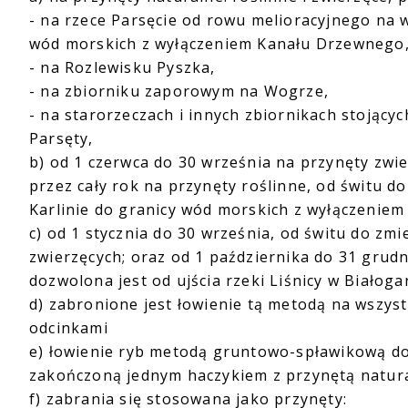
- na rzece Parsęcie od rowu melioracyjnego na
wód morskich z wyłączeniem Kanału Drzewnego
- na Rozlewisku Pyszka,
- na zbiorniku zaporowym na Wogrze,
- na starorzeczach i innych zbiornikach stojąc
Parsęty,
b) od 1 czerwca do 30 września na przynęty zwie
przez cały rok na przynęty roślinne, od świtu 
Karlinie do granicy wód morskich z wyłączenie
c) od 1 stycznia do 30 września, od świtu do zm
zwierzęcych; oraz od 1 października do 31 grudn
dozwolona jest od ujścia rzeki Liśnicy w Białoga
d) zabronione jest łowienie tą metodą na wszyst
odcinkami
e) łowienie ryb metodą gruntowo-spławikową do
zakończoną jednym haczykiem z przynętą natur
f) zabrania się stosowana jako przynęty: