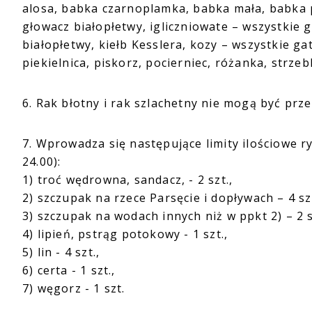
alosa, babka czarnoplamka, babka mała, babka p
głowacz białopłetwy, igliczniowate – wszystkie ga
białopłetwy, kiełb Kesslera, kozy – wszystkie ga
piekielnica, piskorz, pocierniec, różanka, strzebl
6. Rak błotny i rak szlachetny nie mogą być pr
7. Wprowadza się następujące limity ilościowe ry
24.00):
1) troć wędrowna, sandacz, - 2 szt.,
2) szczupak na rzece Parsęcie i dopływach – 4 sz
3) szczupak na wodach innych niż w ppkt 2) – 2 s
4) lipień, pstrąg potokowy - 1 szt.,
5) lin - 4 szt.,
6) certa - 1 szt.,
7) węgorz - 1 szt.