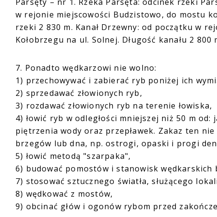
Parsęty – nr 1. Rzeka Parsęta: odcinek rzeki 
w rejonie miejscowości Budzistowo, do mostu ko
rzeki 2 830 m. Kanał Drzewny: od początku w r
Kołobrzegu na ul. Solnej. Długość kanału 2 800 
7. Ponadto wędkarzowi nie wolno:
1) przechowywać i zabierać ryb poniżej ich wym
2) sprzedawać złowionych ryb,
3) rozdawać złowionych ryb na terenie łowiska,
4) łowić ryb w odległości mniejszej niż 50 m od:
piętrzenia wody oraz przepławek. Zakaz ten nie
brzegów lub dna, np. ostrogi, opaski i progi de
5) łowić metodą "szarpaka",
6) budować pomostów i stanowisk wędkarskich 
7) stosować sztucznego światła, służącego loka
8) wędkować z mostów,
9) obcinać głów i ogonów rybom przed zakończ