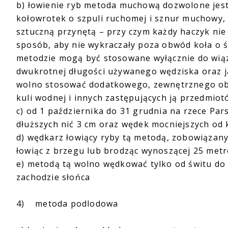
b) łowienie ryb metoda muchową dozwolone jes
kołowrotek o szpuli ruchomej i sznur muchowy,
sztuczną przynętą – przy czym każdy haczyk nie 
sposób, aby nie wykraczały poza obwód koła o ś
metodzie mogą być stosowane wyłącznie do wią
dwukrotnej długości używanego wędziska oraz 
wolno stosować dodatkowego, zewnętrznego obci
kuli wodnej i innych zastępujących ją przedmiot
c) od 1 października do 31 grudnia na rzece Pa
dłuższych nić 3 cm oraz wędek mocniejszych od 
d) wędkarz łowiący ryby tą metodą, zobowiązany
łowiąc z brzegu lub brodząc wynoszącej 25 met
e) metodą tą wolno wędkować tylko od świtu do 
zachodzie słońca
4) metoda podlodowa