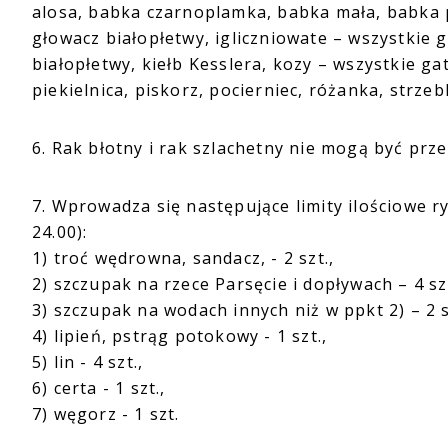
alosa, babka czarnoplamka, babka mała, babka p
głowacz białopłetwy, igliczniowate – wszystkie ga
białopłetwy, kiełb Kesslera, kozy – wszystkie ga
piekielnica, piskorz, pocierniec, różanka, strzebl
6. Rak błotny i rak szlachetny nie mogą być pr
7. Wprowadza się następujące limity ilościowe ry
24.00):
1) troć wędrowna, sandacz, - 2 szt.,
2) szczupak na rzece Parsęcie i dopływach – 4 sz
3) szczupak na wodach innych niż w ppkt 2) – 2 s
4) lipień, pstrąg potokowy - 1 szt.,
5) lin - 4 szt.,
6) certa - 1 szt.,
7) węgorz - 1 szt.