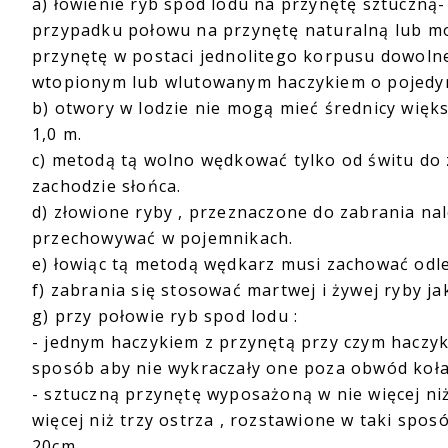
a) łowienie ryb spod lodu na przynętę sztuczną
przypadku połowu na przynętę naturalną lub m
przynętę w postaci jednolitego korpusu dowolneg
wtopionym lub wlutowanym haczykiem o pojedy
b) otwory w lodzie nie mogą mieć średnicy więks
1,0 m.
c) metodą tą wolno wędkować tylko od świtu do 
zachodzie słońca.
d) złowione ryby , przeznaczone do zabrania na
przechowywać w pojemnikach.
e) łowiąc tą metodą wędkarz musi zachować odl
f) zabrania się stosować martwej i żywej ryby ja
g) przy połowie ryb spod lodu :
- jednym haczykiem z przynętą przy czym haczyk 
sposób aby nie wykraczały one poza obwód koła
- sztuczną przynętę wyposażoną w nie więcej ni
więcej niż trzy ostrza , rozstawione w taki spo
20cm.