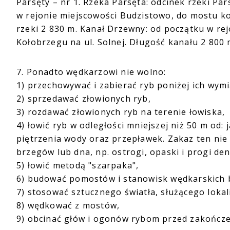
Parsęty – nr 1. Rzeka Parsęta: odcinek rzeki 
w rejonie miejscowości Budzistowo, do mostu ko
rzeki 2 830 m. Kanał Drzewny: od początku w r
Kołobrzegu na ul. Solnej. Długość kanału 2 800 
7. Ponadto wędkarzowi nie wolno:
1) przechowywać i zabierać ryb poniżej ich wym
2) sprzedawać złowionych ryb,
3) rozdawać złowionych ryb na terenie łowiska,
4) łowić ryb w odległości mniejszej niż 50 m od:
piętrzenia wody oraz przepławek. Zakaz ten nie
brzegów lub dna, np. ostrogi, opaski i progi de
5) łowić metodą "szarpaka",
6) budować pomostów i stanowisk wędkarskich 
7) stosować sztucznego światła, służącego loka
8) wędkować z mostów,
9) obcinać głów i ogonów rybom przed zakończ