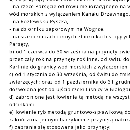
- na rzece Parsęcie od rowu melioracyjnego na
wód morskich z wyłączeniem Kanału Drzewnego
- na Rozlewisku Pyszka,
- na zbiorniku zaporowym na Wogrze,
- na starorzeczach i innych zbiornikach stojąc
Parsęty,
b) od 1 czerwca do 30 września na przynęty zwie
przez cały rok na przynęty roślinne, od świtu 
Karlinie do granicy wód morskich z wyłączenie
c) od 1 stycznia do 30 września, od świtu do zm
zwierzęcych; oraz od 1 października do 31 grudn
dozwolona jest od ujścia rzeki Liśnicy w Białoga
d) zabronione jest łowienie tą metodą na wszyst
odcinkami
e) łowienie ryb metodą gruntowo-spławikową do
zakończoną jednym haczykiem z przynętą natur
f) zabrania się stosowana jako przynęty: