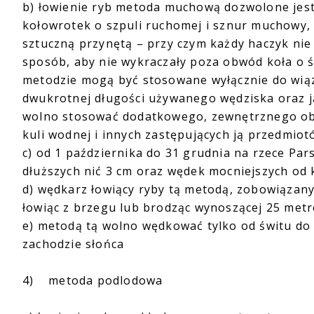
b) łowienie ryb metoda muchową dozwolone jes
kołowrotek o szpuli ruchomej i sznur muchowy,
sztuczną przynętą – przy czym każdy haczyk nie 
sposób, aby nie wykraczały poza obwód koła o ś
metodzie mogą być stosowane wyłącznie do wią
dwukrotnej długości używanego wędziska oraz 
wolno stosować dodatkowego, zewnętrznego obci
kuli wodnej i innych zastępujących ją przedmiot
c) od 1 października do 31 grudnia na rzece Pa
dłuższych nić 3 cm oraz wędek mocniejszych od 
d) wędkarz łowiący ryby tą metodą, zobowiązany
łowiąc z brzegu lub brodząc wynoszącej 25 met
e) metodą tą wolno wędkować tylko od świtu do 
zachodzie słońca
4) metoda podlodowa