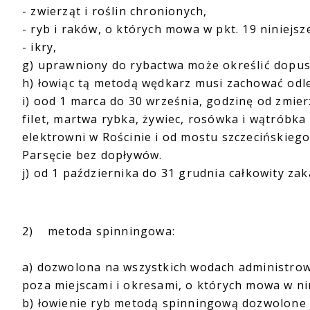
- zwierząt i roślin chronionych,
- ryb i raków, o których mowa w pkt. 19 niniejs
- ikry,
g) uprawniony do rybactwa może określić dopus
h) łowiąc tą metodą wędkarz musi zachować odl
i) ood 1 marca do 30 września, godzinę od zmie
filet, martwa rybka, żywiec, rosówka i wątróbka 
elektrowni w Rościnie i od mostu szczecińskiego
Parsęcie bez dopływów.
j) od 1 października do 31 grudnia całkowity z
2) metoda spinningowa:
a) dozwolona na wszystkich wodach administrow
poza miejscami i okresami, o których mowa w ni
b) łowienie ryb metodą spinningową dozwolone 