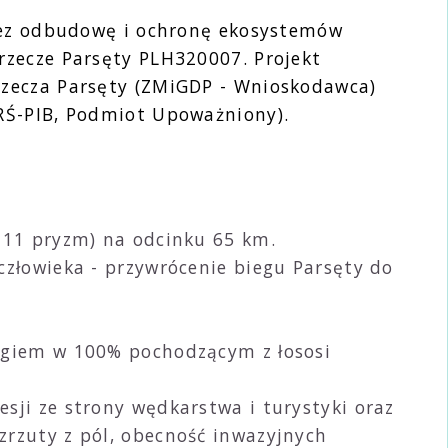
rzez odbudowę i ochronę ekosystemów
rzecze Parsęty PLH320007. Projekt
rzecza Parsęty (ZMiGDP - Wnioskodawca)
RŚ-PIB, Podmiot Upoważniony).
e 11 pryzm) na odcinku 65 km.
człowieka - przywrócenie biegu Parsęty do
lęgiem w 100% pochodzącym z łososi
sji ze strony wędkarstwa i turystyki oraz
zrzuty z pól, obecność inwazyjnych