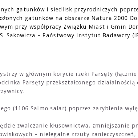
żonych gatunków i siedlisk przyrodniczych pop
grożonych gatunków na obszarze Natura 2000 Do
owym przy współpracy Związku Miast i Gmin Do
S. Sakowicza – Państwowy Instytut Badawczy (I
ystrzy w głównym korycie rzeki Parsęty (łączni
dcinka Parsęty przekształconego działalnością 
rzywnicy.
iego (1106 Salmo salar) poprzez zarybienia wy
ędzie zwalczanie kłusownictwa, zmniejszanie pre
wiskowych – nielegalne zrzuty zanieczyszczeń, 