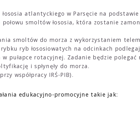
ej łososia atlantyckiego w Parsęcie na podsta
o połowu smoltów łososia, która zostanie zamon
ania smoltów do morza z wykorzystaniem teleme
rybku ryb łososiowatych na odcinkach podlegają
w pułapce rotacyjnej. Zadanie będzie polegać 
tyfikację i spłynęły do morza.
przy współpracy IRŚ-PIB).
łania edukacyjno-promocyjne takie jak: