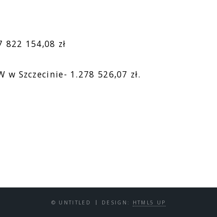
 822 154,08 zł
 w Szczecinie- 1.278 526,07 zł.
© UNTITLED
DESIGN:
HTML5 UP