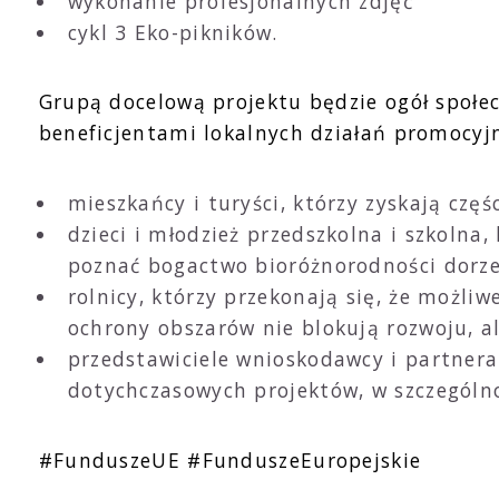
wykonanie profesjonalnych zdjęć
cykl 3 Eko-pikników.
Grupą docelową projektu będzie ogół społe
beneficjentami lokalnych działań promocyjn
mieszkańcy i turyści, którzy zyskają czę
dzieci i młodzież przedszkolna i szkolna
poznać bogactwo bioróżnorodności dorzec
rolnicy, którzy przekonają się, że możli
ochrony obszarów nie blokują rozwoju, a
przedstawiciele wnioskodawcy i partnera
dotychczasowych projektów, w szczególno
#FunduszeUE #FunduszeEuropejskie