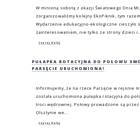
W minioną sobotą z okazji Światowego Dnia Mig
zorganizowaliśmy kolejny EkoPiknik, tym raze
Wydarzenie edukacyjno-ekologiczne cieszyło 
zainteresowaniem, nie tylko ze strony dzieci i..
Czytaj dalej
PUŁAPKA ROTACYJNA DO POŁOWU SM
PARSĘCIE URUCHOMIONA!
Informujemy, że na rzece Parsęcie w rejonie 
została uruchomiona pułapka rotacyjna do poł
troci wędrownej. Połowy prowadzone są przez
Olsztynie we...
Czytaj dalej