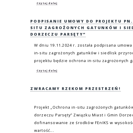
Czytaj dalej
PODPISANIE UMOWY DO PROJEKTU PN.
SITU ZAGROŻONYCH GATUNKÓW I SIE
DORZECZU PARSĘTY”
W dniu 19.11.2024 r. została podpisana umowa
in-situ zagrożonych gatunków i siedlisk przyr
projektu będzie ochrona in-situ zagrożonych ga
Czytaj dalej
ZWRACAMY RZEKOM PRZESTRZEŃ!
Projekt „Ochrona in-situ zagrożonych gatunków
dorzeczu Parsęty” Związku Miast i Gmin Dorze
dofinansowanie ze środków FEnIKS w wysokości
wartość...