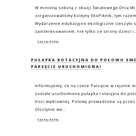
W minioną sobotą z okazji Światowego Dnia Mig
zorganizowaliśmy kolejny EkoPiknik, tym raze
Wydarzenie edukacyjno-ekologiczne cieszyło 
zainteresowaniem, nie tylko ze strony dzieci i..
Czytaj dalej
PUŁAPKA ROTACYJNA DO POŁOWU SM
PARSĘCIE URUCHOMIONA!
Informujemy, że na rzece Parsęcie w rejonie 
została uruchomiona pułapka rotacyjna do poł
troci wędrownej. Połowy prowadzone są przez
Olsztynie we...
Czytaj dalej