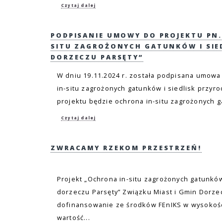
Czytaj dalej
PODPISANIE UMOWY DO PROJEKTU PN.
SITU ZAGROŻONYCH GATUNKÓW I SIE
DORZECZU PARSĘTY”
W dniu 19.11.2024 r. została podpisana umowa
in-situ zagrożonych gatunków i siedlisk przyr
projektu będzie ochrona in-situ zagrożonych ga
Czytaj dalej
ZWRACAMY RZEKOM PRZESTRZEŃ!
Projekt „Ochrona in-situ zagrożonych gatunków
dorzeczu Parsęty” Związku Miast i Gmin Dorze
dofinansowanie ze środków FEnIKS w wysokości
wartość...