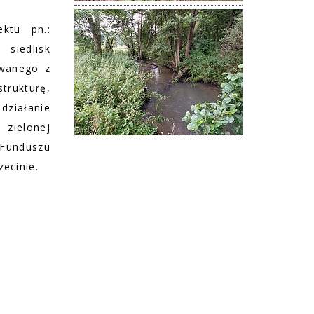
ktu pn.:
siedlisk
owanego z
rukturę,
iałanie
zielonej
 Funduszu
zecinie.