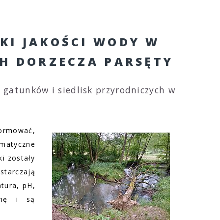
KI JAKOŚCI WODY W
H DORZECZA PARSĘTY
 gatunków i siedlisk przyrodniczych w
formować,
omatyczne
ki zostały
starczają
tura, pH,
inę i są