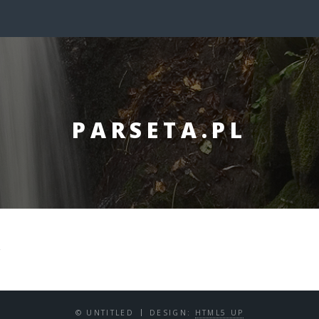
PARSETA.PL
x
© UNTITLED
DESIGN:
HTML5 UP