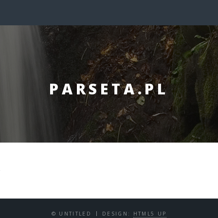
PARSETA.PL
x
© UNTITLED
DESIGN:
HTML5 UP