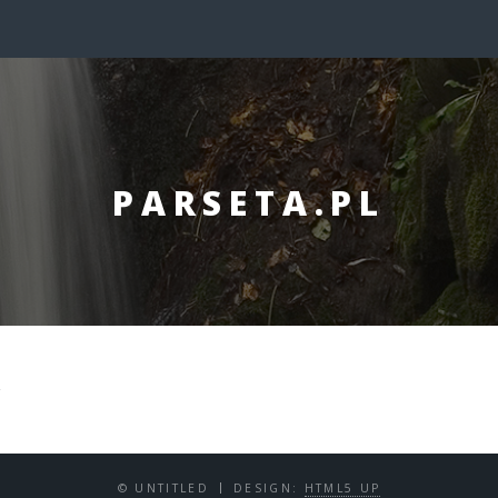
PARSETA.PL
x
© UNTITLED
DESIGN:
HTML5 UP