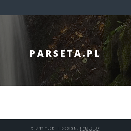
PARSETA.PL
x
© UNTITLED
DESIGN:
HTML5 UP