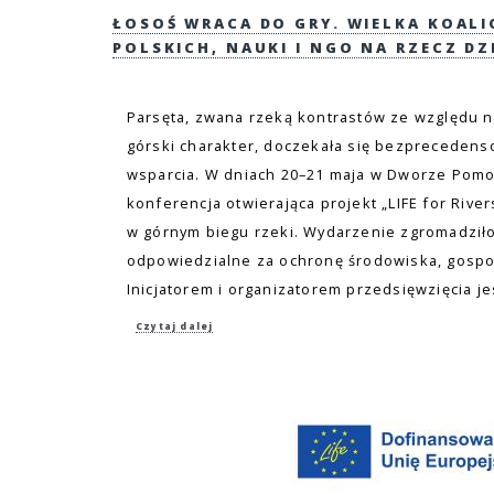
ŁOSOŚ WRACA DO GRY. WIELKA KOAL
POLSKICH, NAUKI I NGO NA RZECZ DZ
Parsęta, zwana rzeką kontrastów ze względu n
górski charakter, doczekała się bezpreceden
wsparcia. W dniach 20–21 maja w Dworze Pomor
konferencja otwierająca projekt „LIFE for Rive
w górnym biegu rzeki. Wydarzenie zgromadziło
odpowiedzialne za ochronę środowiska, gospo
Inicjatorem i organizatorem przedsięwzięcia j
Czytaj dalej