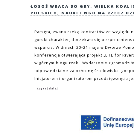
ŁOSOŚ WRACA DO GRY. WIELKA KOAL
POLSKICH, NAUKI I NGO NA RZECZ DZ
Parsęta, zwana rzeką kontrastów ze względu n
górski charakter, doczekała się bezpreceden
wsparcia. W dniach 20–21 maja w Dworze Pomor
konferencja otwierająca projekt „LIFE for Rive
w górnym biegu rzeki. Wydarzenie zgromadziło
odpowiedzialne za ochronę środowiska, gospo
Inicjatorem i organizatorem przedsięwzięcia j
Czytaj dalej