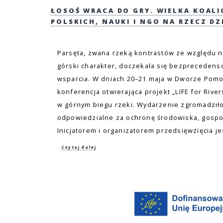
ŁOSOŚ WRACA DO GRY. WIELKA KOAL
POLSKICH, NAUKI I NGO NA RZECZ DZ
Parsęta, zwana rzeką kontrastów ze względu n
górski charakter, doczekała się bezpreceden
wsparcia. W dniach 20–21 maja w Dworze Pomor
konferencja otwierająca projekt „LIFE for Rive
w górnym biegu rzeki. Wydarzenie zgromadziło
odpowiedzialne za ochronę środowiska, gospo
Inicjatorem i organizatorem przedsięwzięcia j
Czytaj dalej