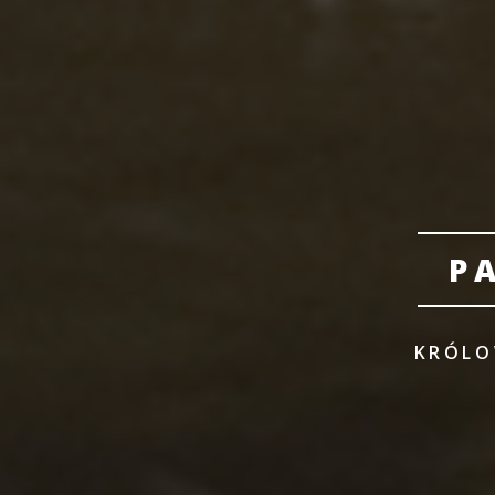
P
KRÓLO