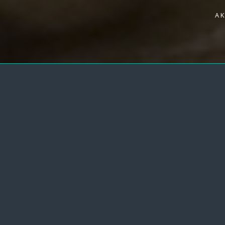
A
AKTUALNOŚCI
SPOTKANIE INAUGURUJĄCE WDRAŻANI
LIFE
W dniu 15.10.2025 w Brukseli odbyło się spotk
wdrażanie projektów LIFE z naboru 2024. Tym
realizację naszego projektu pn.: Adaptacyjne 
przywracaniem wielokierunkowej łączności zle
celu poprawy różnorodności biologicznej i adap